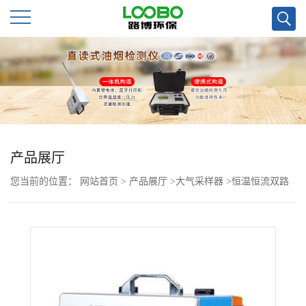
公
司
首
页
产品展厅
您当前的位置：
网站首页
>
产品展厅
>
大气采样器
>
恒温恒流双路
公
和四路大气采样器的区别
司
介
绍