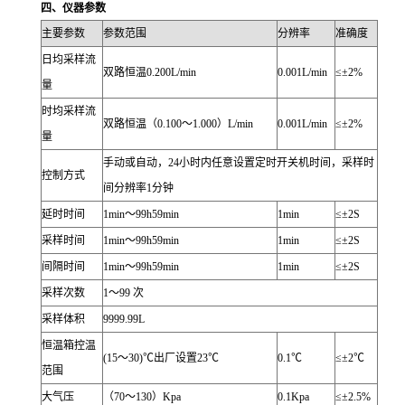
四、仪器参数
主要参数
参数范围
分辨率
准确度
日均采样流
双路恒温0.200L/min
0.001L/min
≤±2%
量
时均采样流
双路恒温（0.100～1.000）L/min
0.001L/min
≤±2%
量
手动或自动，24小时内任意设置定时开关机时间，采样时
控制方式
间分辨率1分钟
延时时间
1min～99h59min
1min
≤±2S
采样时间
1min～99h59min
1min
≤±2S
间隔时间
1min～99h59min
1min
≤±2S
采样次数
1～99 次
采样体积
9999.99L
恒温箱控温
(15～30)℃出厂设置23℃
0.1℃
≤±2℃
范围
大气压
（70～130）Kpa
0.1Kpa
≤±2.5%