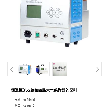
公
司
动
态
产
品
展
恒温恒流双路和四路大气采样器的区别
厅
品牌：
青岛路博
证
货号：
详见图文