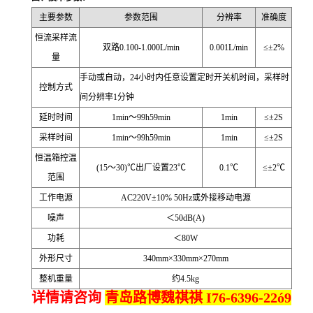
主要参数
参数范围
分辨率
准确度
恒流采样流
双路0.100-1.000L/min
0.001L/min
≤±2%
量
手动或自动，24小时内任意设置定时开关机时间，采样时
控制方式
间分辨率1分钟
延时时间
1min～99h59min
1min
≤±2S
采样时间
1min～99h59min
1min
≤±2S
恒温箱控温
(15～30)℃出厂设置23℃
0.1℃
≤±2℃
范围
工作电源
AC220V±10% 50Hz或外接移动电源
噪声
＜50dB(A)
功耗
＜80W
外形尺寸
340mm×330mm×270mm
整机重量
约4.5kg
详情请咨询
青岛路博魏祺祺 I76-6396-22ó9