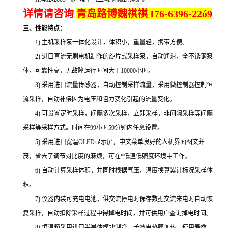
详情请咨询
青岛路博魏祺祺 I76-6396-22ó9
三、性能特点：
1) 主机采样泵一体化设计，体积小，重量轻，携带方便。
2) 进口直流无刷电机制作的旋片式采样泵，自动润滑，全不锈钢泵
体，可靠性高，无故障运行时间大于10000小时。
3) 采用进口流量传感器，自动控制采样流量，采用微控制器控制恒
流采样，自动补偿因为电压和阻力变化引起的流量变化。
4) 可设置定时采样，间隔多次采样，立即采样，非间隔采样等间隔
采样等采样方式。时间在99小时59分钟内任意设置。
5) 采用进口宽温OLED显示屏，中文菜单良好的人机界面图文并
茂，省去了调节对比度的麻烦，可在*低温低照度环境中工作。
6) 自动计算采样体积，并同时根据气压，温度换算累计标况采样体
积。
7) 仪器内装可充电电池，供交流停电时保存数据交流来电时自动恢
复采样，自动扣除采样过程中得掉电时间，并可供用户查询掉电时间。
8) 恒温箱采用进口半导体模块制冷，长效电热膜加热，使用寿命