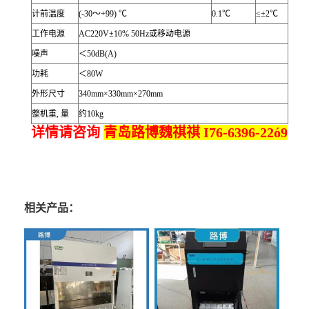
计前温度
(-30～+99) ℃
0.1℃
≤±2℃
工作电源
AC220V±10% 50Hz或移动电源
噪声
＜50dB(A)
功耗
＜80W
外形尺寸
340mm×330mm×270mm
整机重, 量
约10kg
详情请咨询
青岛路博魏祺祺 I76-6396-22ó9
相关产品：