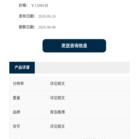
价格：
￥12000/台
书
发布日期：
2020-09-24
荣
更新日期：
2026-08-08
誉
发送咨询信息
联
产品详请
系
分辨率
详见图文
方
重量
详见图文
式
品牌
青岛路博
在
货号
详见图文
线