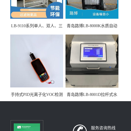
LB-9110系列单人、双人、三
青岛路博LB-8000K水质自动
人生物安全柜适用于科研机
采样器带CEP证书
构
手持式PID光离子化VOC检测
青岛路博LB-8001D拉杆式水
仪（挥发性有机物设备）
质采样器
服务咨询热线