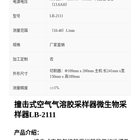
电源电压
（13.6AH）
留
LB-2111
型号
言
测量范围
（10-40）L/min
规格
厂家直销
加工定制
否
切割器：Φ109mm x 200mm 主机:长241mm x宽
外形尺寸
150mm x 高189mm
≤±1%
测量精度
撞击式空气气溶胶采样器微生物采
样器LB-2111
产品介绍：