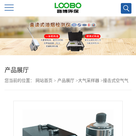
公
司
首
页
产品展厅
您当前的位置：
网站首页
>
产品展厅
>
大气采样器
>
撞击式空气气
公
溶胶采样器微生物采样器LB-2111
司
介
绍