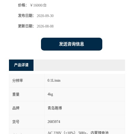
价格：
￥16000/台
书
发布日期：
2020-09-30
荣
更新日期：
2026-08-08
誉
发送咨询信息
联
产品详请
系
0.1L/min
分辨率
方
4kg
重量
式
品牌
青岛路博
在
2685974
货号
线
AC 220V（±10%） 50Hz， 内置锂电池