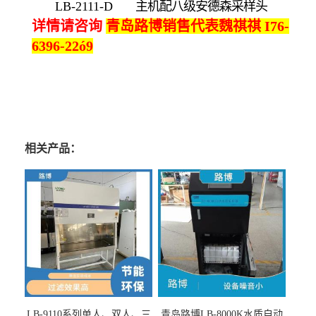
LB-2111-D
主机配八级安德森采样头
详情请咨询
青岛路博
销售代表
魏祺祺 I76-
6396-22ó9
相关产品：
LB-9110系列单人、双人、三
青岛路博LB-8000K水质自动