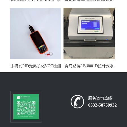
人生物安全柜适用于科研机
采样器带CEP证书
构
手持式PID光离子化VOC检测
青岛路博LB-8001D拉杆式水
仪（挥发性有机物设备）
质采样器
服务咨询热线
0532-58759932