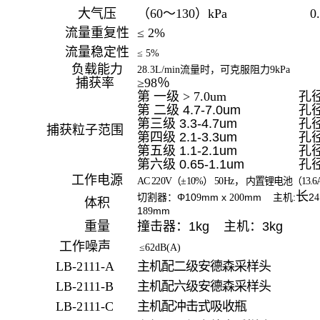
大气压
（60～130）kPa
0
流量重复性
≤ 2%
流量稳定性
≤ 5%
负载能力
28.3L/min流量时，可克服阻力9kPa
捕获率
≥98％
第 一级 > 7.0um
孔径
第 二级 4.7-7.0um
孔径
第三级 3.3-4.7um
孔径
捕获粒子范围
第四级 2.1-3.3um
孔径
第五级 1.1-2.1um
孔径
第六级 0.65-1.1um
孔径
工作电源
AC 2
2
0V（
±
10%
）
5
0
H
z
， 内置锂电池（13.6
长
Φ10
mm x
mm
主机:
2
切割器：
9
200
4
体积
1
mm
89
重量
撞击器：1kg
主机：
3kg
工作噪声
≤62dB(A)
LB-2111-A
主机配二级安德森采样头
LB-2111-B
主机配六级安德森采样头
LB-2111-C
主机配冲击式吸收瓶