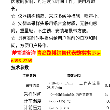
因素的影响，可连续长时间工作，使用寿命
长。
☆ 仪器结构精简，采取多缓冲措施，噪声小。
☆ 安德森采样头采用铝合金材质，无静电吸
附，重量轻，不生锈、安装与携带方便。
☆ 具有实时时钟提供给用户当前的日期和时
间，方便用户操作。
详情请咨询
青岛路博
销售代表
魏祺祺 I76-
6396-22ó9
技术参数
主要参数
参数范围
（10-40）L/min ，工作点流量
0.
采样流量
28.3L/min
采样时间
0～99h59min59s 内任意设置
1s
计前温度
0
（-55～125）℃
计前压力
0
（-20～0）kPa