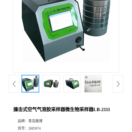
公
司
动
态
产
品
展
撞击式空气气溶胶采样器微生物采样器LB-2111
厅
品牌：
青岛路博
证
货号：
2685974