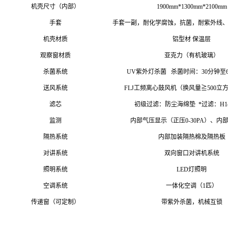
机壳尺寸（内部）
1900mm*1300mm*2100mm
手套
手套一副，耐化学腐蚀，抗菌，耐紫外线
机壳材质
铝型材 保温层
观察窗材质
亚克力（有机玻璃）
杀菌系统
UV紫外灯杀菌 杀菌时间：30分钟至
送风系统
FLJ工频离心鼓风机（换风量≧500立
滤芯
初级过滤：防尘海绵垫 *过滤：H1
监测
内部气压显示（正压0-30PA）、内
隔热系统
内部加装隔热棉及隔热板
对讲系统
双向窗口对讲机系统
照明
系统
LED灯照明
空调系统
一体化空调（1匹）
传递窗（可定制）
带紫外杀菌，机械互锁