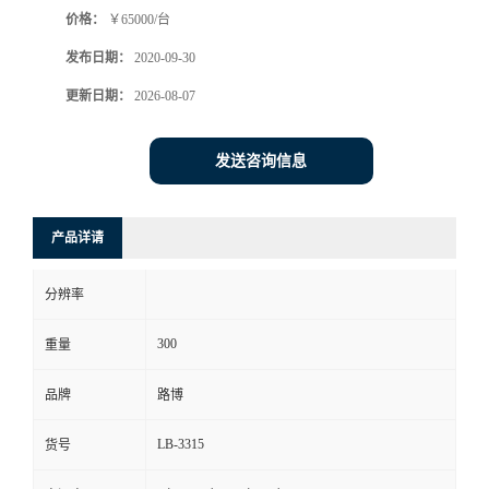
价格：
￥65000/台
书
发布日期：
2020-09-30
荣
更新日期：
2026-08-07
誉
发送咨询信息
联
产品详请
系
分辨率
方
300
重量
式
品牌
路博
在
LB-3315
货号
线