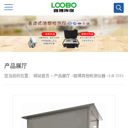
公
司
首
页
产品展厅
您当前的位置：
网站首页
>
产品展厅
>
路博其他检测仪器
>
LB-3315
公
移动式 工作站
司
介
绍