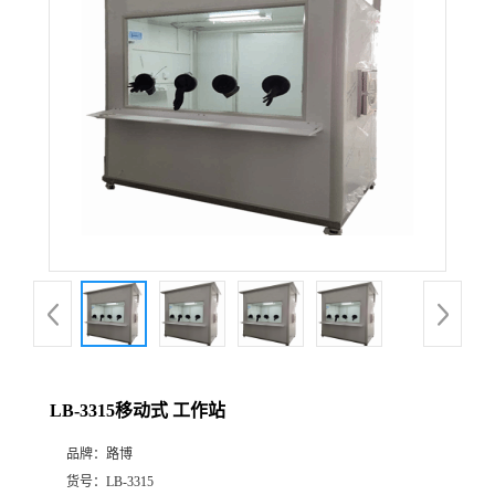
公
司
动
态
产
品
展
LB-3315移动式 工作站
厅
品牌：
路博
证
货号：
LB-3315