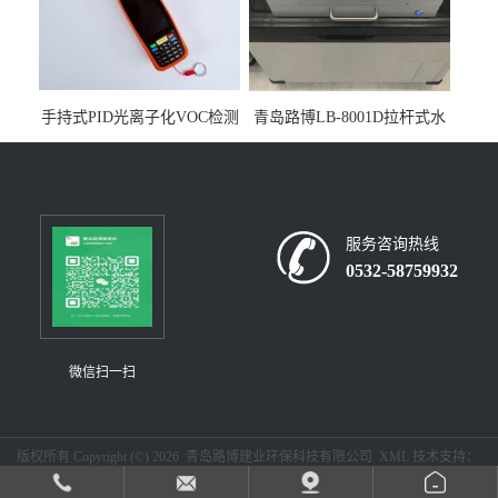
手持式PID光离子化VOC检测
青岛路博LB-8001D拉杆式水
仪（挥发性有机物设备）
质采样器
服务咨询热线
0532-58759932
微信扫一扫
版权所有 Copyright (©) 2026
青岛路博建业环保科技有限公司
XML
技术支持：
盖德化工网
食品商务网