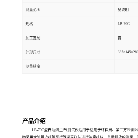
测量范围
见说明
留
LB-70C
规格
言
加工定制
否
335×145×28
外形尺寸
测量精度
产品介绍
LB-70C型自动烟尘/气测试仪适用于
适用于环保局、第三方检测
物采用
大流量
皮托管平行等速采样法进行浓度排放、总量排放的测定。