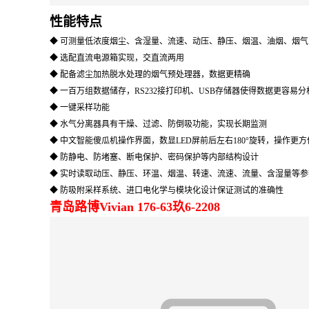
性能特点
◆
可测量
低浓度
烟尘、含湿量、流速、动压、静压、烟温、油烟、烟气（如 O
◆
选配直流电源箱实现，交直流两用
◆ 配备滤尘加热脱水处理的烟气预处理器，数据更精确
◆ 一百万组数据储存，RS232接打印机、USB存储器使得数据更容易分
◆ 一键采样功能
◆
水气分离器
具有干燥、过滤、防倒吸功能，实现长期监测
◆ 中文智能傻瓜机操作界面，数显LED屏前后左右180°旋转，操作更方
◆ 防静电、防堵塞、断电保护、密码保护等内部结构设计
◆ 实时读取动压、静压、环温、烟温、转速、流速、流量、含湿量等参
◆ 防吸附采样系统、进口电化学与模块化设计保证测试的准确性
青岛路博Vivian 176-63玖6-2208