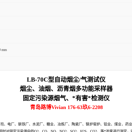
0 mm
LB-70C型自动烟尘/气测试仪
烟尘、油烟、沥青烟多功能采样器
固定污染源烟气、*有害*检测仪
青岛路博Vivian 176-63玖6-2208
公司、电厂、钢铁厂、水泥厂、糖业、冶炼厂、陶瓷厂、锅炉窑炉、铝业、煤业、药
同时对固定污染源中的
O2、CO、NO、NO2、SO2、H2S、CO2、等*浓度进行