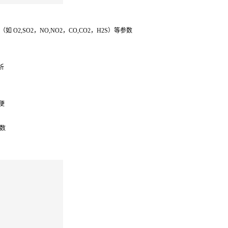
2,SO2，NO,NO2，CO,CO2，H2S）等参数
析
便
数