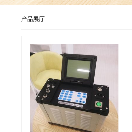
公
产品展厅
司
动
态
产
品
展
厅
证