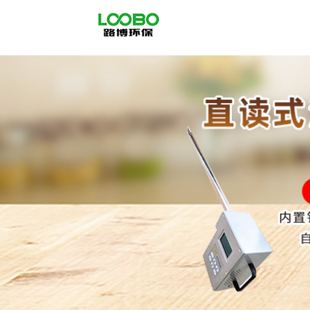
公
司
首
页
公
司
介
绍