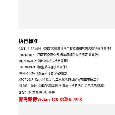
执行标准
GB/T 16157-1996 《固定污染源排气中颗粒物和气态污染物采样办法》
HJ836-2017 《固定污染源空气 低浓度颗粒物的测定 重量法》
JJG 968-2002《烟气分析仪检定规程》
HJ/T48-1999《烟尘采样器技术条件》
JJG680-2007《烟尘采样器检定规程》
HJ/57-2017《
定污染源废气 二氧化硫的测定 定电位电解法
》
HJ 693—2014《固定污染源废气 氮氧化物的测定 定电位电解法》
企标：Q/0213LBJ 002-2016
青岛路博Vivian 176-63玖6-2208