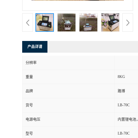
书
荣
誉
产品详请
联
分辨率
系
8KG
重量
方
品牌
路博
式
LB-70C
货号
在
电源电压
内置锂电池，
LB-70C
型号
线