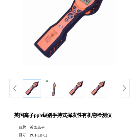
公
司
动
态
产
品
展
英国离子ppb级别手持式挥发性有机物检测仪
厅
品牌：
英国离子
证
货号：
PCT-LB-02