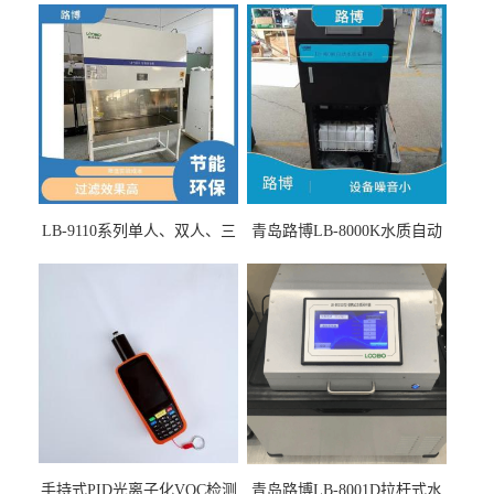
LB-9110系列单人、双人、三
青岛路博LB-8000K水质自动
人生物安全柜适用于科研机
采样器带CEP证书
构
手持式PID光离子化VOC检测
青岛路博LB-8001D拉杆式水