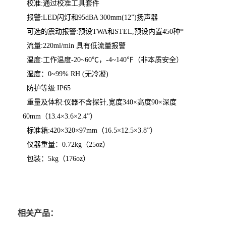
校准:通过校准工具套件
报警:LED闪灯和95dBA 300mm(12”)扬声器
可选的震动报警:预设TWA和STEL,预设内置450种*
流量:220ml/min 具有低流量报警
温度:工作温度-20~60℃，-4~140℉（非本质安全）
湿度：0~99% RH (无冷凝)
防护等级:IP65
重量及体积:仪器不含探针,宽度340×高度90×深度
60mm（13.4×3.6×2.4”）
标准箱:420×320×97mm（16.5×12.5×3.8”）
仪器重量：0.72kg（25oz）
包装：5kg（176oz）
相关产品：