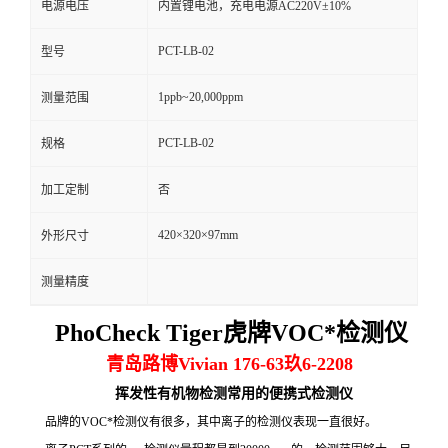
电源电压
内置锂电池，充电电源AC220V±10%
留
PCT-LB-02
型号
言
1ppb~20,000ppm
测量范围
PCT-LB-02
规格
加工定制
否
420×320×97mm
外形尺寸
测量精度
PhoCheck Tiger虎牌VOC*检测仪
青岛路博Vivian 176-63玖6-2208
挥发性有机物检测常用的便携式检测仪
品牌的VOC*检测仪有很多，其中离子的检测仪表现一直很好。