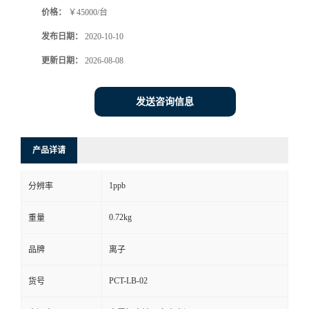
价格：
￥45000/台
书
发布日期：
2020-10-10
荣
更新日期：
2026-08-08
誉
发送咨询信息
联
产品详请
系
1ppb
分辨率
方
0.72kg
重量
式
品牌
离子
在
PCT-LB-02
货号
线