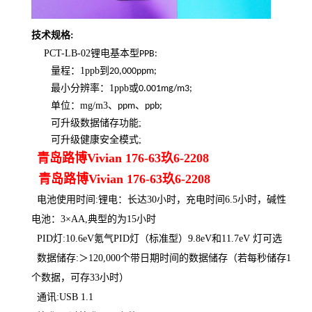
技术规格:
PCT-LB-02锂电基本型
PPB:
量程：1ppb到
20,000ppm;
最小分辨率：1ppb或
0.001mg/m3;
单位：mg/m3、
、
ppm
ppb;
可升级数据储存功能;
可升级健康安全模式;
青岛路博Vivian 176-63玖6-2208
青岛路博Vivian 176-63玖6-2208
电池使用时间:锂电：长达30小时，充电时间6.5小时，碱性
电池：3×AA,典型的为15小时
PID灯:10.6eV氪气PID灯（标准型）9.8eV和11.7eV 灯可选
数据储存:＞120,000个带日期时间的数据储存（若每秒储存1
个数据，可存33小时）
通讯:USB 1.1