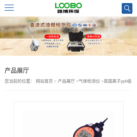
公
司
首
页
产品展厅
您当前的位置：
网站首页
>
产品展厅
>
气体检测仪
>
英国离子ppb级
公
别手持式挥发性有机物检测仪
司
介
绍