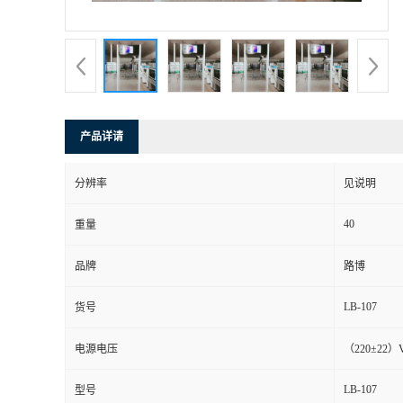
书
荣
誉
产品详请
联
分辨率
见说明
系
40
重量
方
品牌
路博
式
LB-107
货号
在
电源电压
（220±22）
LB-107
型号
线