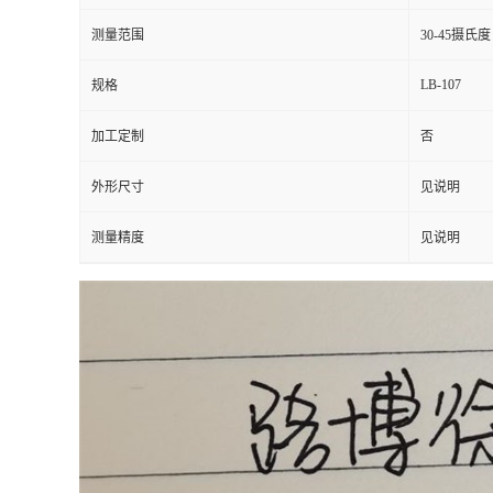
测量范围
30-45摄氏度
留
LB-107
规格
言
加工定制
否
外形尺寸
见说明
测量精度
见说明