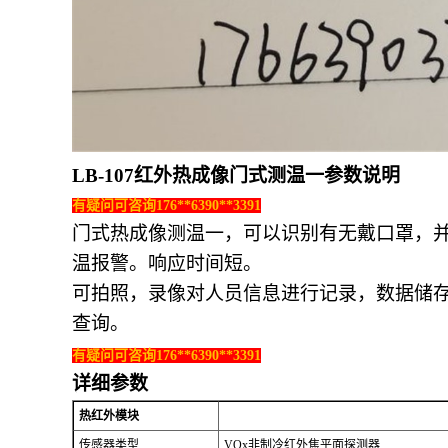
LB-107红外热成像门式测温一参数说明
有疑问可咨询
176**6390**3391
门式热成像测温一，可以识别有无戴口罩，
温报警。响应时间短。
可拍照，录像对人员信息进行记录，数据储
查询。
有疑问可咨询176**6390**3391
详细参数
热红外模块
传感器类型
VOx非制冷红外焦平面探测器