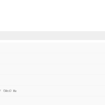
V （50±1）Hz