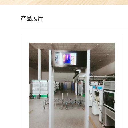
公
产品展厅
司
动
态
产
品
展
厅
证