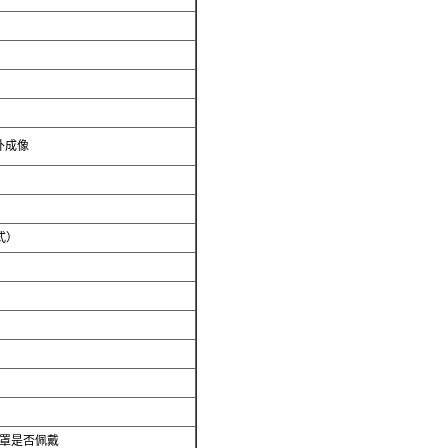
外成像
模式）
口罩是否佩戴