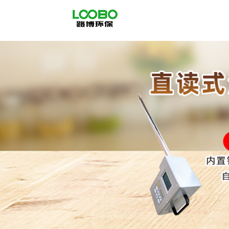
公
司
首
页
公
司
介
绍