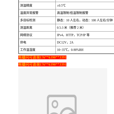
测温精度
±0.5℃
温度异常报警
高温限制/低温限制报警
多目标检测
静态：10 人左右，动态：100 人左右/分钟
测温距离
0.5-3 米（推荐 2 米）
网络协议
IPv4，HTTP，TCP/IP 等
供电
DC12V，2A
工作温湿度
10~35℃，0-90%RH
有疑问可咨询176**6390**3391
有疑问可咨询176**6390**3391