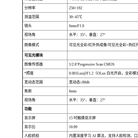
分辨率
256×192
测温范围
30~45℃
镜头
6mm/F1.0
视场角
水平：35°、垂直：27°
图像模式
可见光全彩/红外热成像/可见光全彩+热红
可见光模块
图像传感器
1/2.8’Progressive Scan CMOS
*照度
0.001Lux@F1.2（OLux 白光开启，全彩
宽动态范围
宽动态≥80db
焦距
6mm
视场角
水平：35°、垂直：27°
功能
显示屏
15 吋触摸显示屏
显示比
16:09
人脸抓拍
内置深度学习 AI 算法，支持人脸检测、