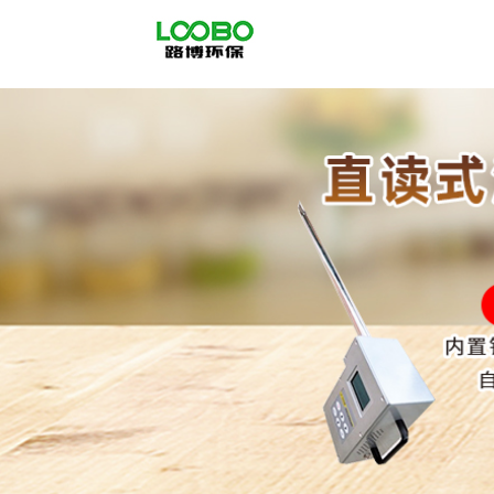
公
司
首
页
公
司
介
绍