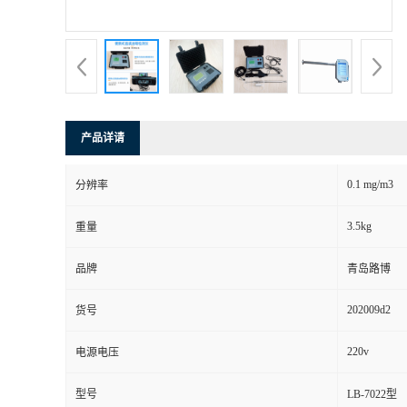
书
荣
誉
产品详请
联
0.1 mg/m3
分辨率
系
3.5kg
重量
方
品牌
青岛路博
式
202009d2
货号
在
220v
电源电压
型号
LB-7022型
线