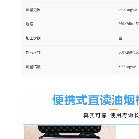
0~60 mg/m3
测量范围
留
360×260×15
规格
言
加工定制
否
360×260×15
外形尺寸
±0.2 mg/m3
测量精度