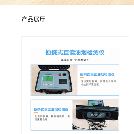
公
产品展厅
司
动
态
产
品
展
厅
证