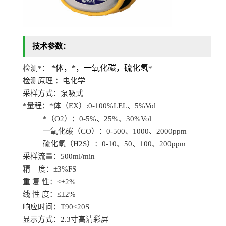
技术参数：
*体，*，一氧化碳，硫化氢
检测*：
*
检测原理
：电化学
采样方式：泵吸式
*
量程
：*体
（
EX
）
:0-100%LEL、5%Vol
*（
O2）：0-5%、25%、30%Vol
一氧化碳（
CO）：0-500、1000、2000ppm
硫化氢（
H2S）：0-10、50、100、200ppm
采样流量：
500ml/min
精
度：±3%FS
重
复
性：
≤±2%
线
性
度：
≤±2%
响应时间：
T90≤20S
显示方式：
2.3寸高清彩屏