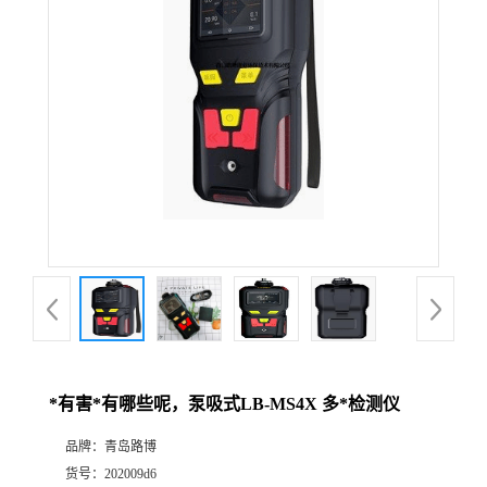
公
司
动
态
产
品
展
*有害*有哪些呢，泵吸式LB-MS4X 多*检测仪
厅
品牌：
青岛路博
证
货号：
202009d6