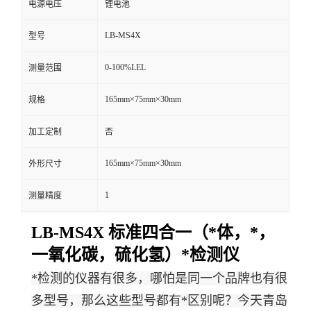
电源电压
锂电池
留
LB-MS4X
型号
言
0-100%LEL
测量范围
165mm×75mm×30mm
规格
加工定制
否
165mm×75mm×30mm
外形尺寸
1
测量精度
LB-MS4X
标准四合一（*体，*，
一氧化碳，硫化氢）*检测仪
*检测的仪器有很多，哪怕是同一个品牌也有很
多型号，那么这些型号都有*区别呢？今天青岛