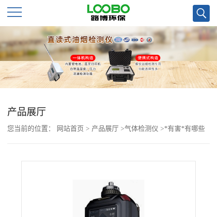
公
司
首
页
产品展厅
您当前的位置：
网站首页
>
产品展厅
>
气体检测仪
>
*有害*有哪些
公
呢，泵吸式LB-MS4X 多*检测仪
司
介
绍