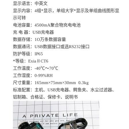
显示语言：中英文
显示内容：
4组*显示，单组大字*显示及单组曲线图形显
示可转
电池容量：
4500mA聚合物充电电池
充
电
器：
USB充电器
数据存储：
1O万条数据容量
数据通讯：
USB数据接口或选RS232接口
防护等级：
IP65
*等级：
ExiaⅡCT6
工作温度：
-40℃～70℃
工作湿度：
0-99%RH
尺寸重量：
165mm×75mm×30mm 0.3kg
标准配置：主机、
USB充电器、鳄鱼夹、水尘过滤器、
铝制箱、合格证、保修卡、说明书