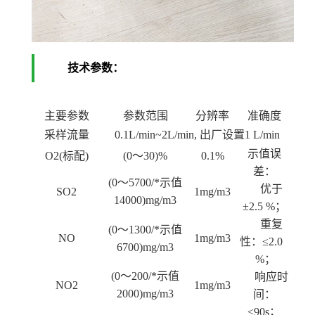
技术参数：
主要参数
参数范围
分辨率
准确度
采样流量
0.1L/min~2L/min, 出厂设置1 L/min
示值误
O2(标配)
(0～30)%
0.1%
差：
(0～5700/*示值
优于
SO2
1mg/m3
14000)mg/m3
±2.5 %；
重复
(0～1300/*示值
NO
1mg/m3
性：≤2.0
6700)mg/m3
%；
(0～200/*示值
响应时
NO2
1mg/m3
2000)mg/m3
间：
≤90s；