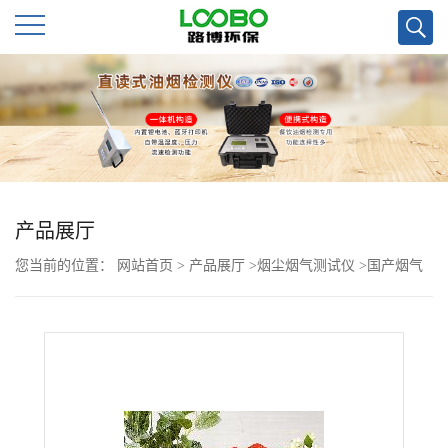
公
司
首
页
产品展厅
您当前的位置：
网站首页
>
产品展厅
>
烟尘烟气测试仪
>
国产烟气
公
分析仪LB-62可选多个组分
司
介
绍