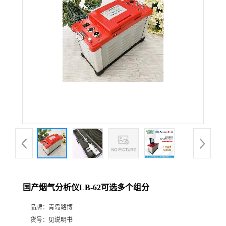
公
司
动
态
产
品
展
国产烟气分析仪LB-62可选多个组分
厅
品牌：
青岛路博
证
货号：
见说明书