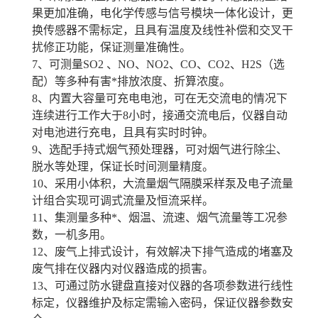
果更加准确，电化学传感与信号模块一体化设计，更
换传感器不需标定，且具有温度及线性补偿和交叉干
扰修正功能，保证测量准确性。
7、可测量SO2 、NO、NO2、CO、CO2、H2S（选
配）等多种有害*排放浓度、折算浓度。
8、内置大容量可充电电池，可在无交流电的情况下
连续进行工作大于8小时，接通交流电后，仪器自动
对电池进行充电，且具有实时时钟。
9、选配手持式烟气预处理器，可对烟气进行除尘、
脱水等处理，保证长时间测量精度。
10、采用小体积，大流量烟气隔膜采样泵及电子流量
计组合实现可调式流量及恒流采样。
11、集测量多种*、烟温、流速、烟气流量等工况参
数，一机多用。
12、废气上排式设计，有效解决下排气造成的堵塞及
废气排在仪器内对仪器造成的损害。
13、可通过防水键盘直接对仪器的各项参数进行线性
标定，仪器维护及标定需输入密码，保证仪器参数安