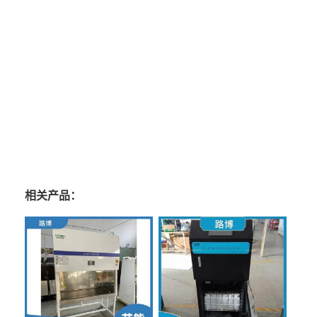
且用语简括，概念现成，有较强的表现力。那么，散文研究领域里的
“形神”说之所以被承认，被沿用，原因之一，正在于此。总起来看，论
述散文创作的某种特色所惯常运用的提法“形散神不散”，其“神”与“形”
的含义许是取喻于《列子 》“神凝形释”的。而运用“神凝形散”或“神收
形放”一类话来赞美散文的构思谋篇，在概念上虽属借喻，但是同《列
子》的提法具有相当的对应的类比性质，且用语简括，概念现成，有较
强的表现力。那么，散文研究领域里的“形神”说之所以被承认，被沿
用，原因之一，正在于此。
相关产品：