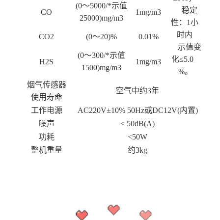
(0～5000/*示值
稳定
CO
1mg/m3
25000)mg/m3
性：1小
时内
CO2
(0～20)%
0.01%
示值变
(0～300/*示值
化≤5.0
H2S
1mg/m3
1500)mg/m3
%。
烟气传感器
空气中约3年
使用寿命
工作电源
AC220V±10% 50Hz或DC12V(内置)
噪声
< 50dB(A)
功耗
<50W
整机重量
约3kg
总起来看，论述散文创作的某种特色所惯常运用的提法“形散神不散”，
其“神”与“形”的含义许是取喻于《列
子
》“神凝形