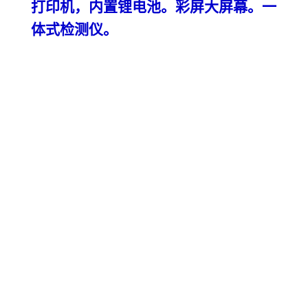
打印机，内置锂电池。彩屏大屏幕。一
体式检测仪。
文的构思谋篇，在概念上虽属借喻，但是同《列子》的提法具有相当的
对应的类比性质，且用语简括，概念现成，有较强的表现力。那么，散
文研究领域里的“形神”说之所以被承认，被沿用，原因之一，正在于
此。总起来看，论述散文创作的某种特色所惯常运用的提法“形散神不
散”，其“神”与“形”的含义许是取喻于《列子 》“神凝形释”的。而运用
“神凝形散”或“神收形放”一类话来赞美散文的构思谋篇，在概念上虽属
借喻，但是同《列子》的提法具有相当的对应的类比性质，且用语简
括，概念现成，有较强的表现力。那么，散文研究领域里的“形神”说之
所以被承认，被沿用，原因之一，正在于此。总起来看，论述散文创作
的某种特色所惯常运用的提法“形散神不散”，其“神”与“形”的含义许是
取喻于《列子 》“神凝形释”的。而运用“神凝形散”或“神收形放”一类话
来赞美散文的构思谋篇，在概念上虽属借喻，但是同《列子》的提法具
有相当的对应的类比性质，且用语简括，概念现成，有较强的表现力。