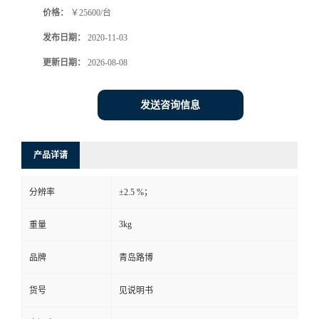
价格：
￥25600/台
书
发布日期：
2020-11-03
荣
更新日期：
2026-08-08
誉
发送咨询信息
联
产品详请
系
分辨率
±2.5 %；
方
3kg
重量
式
品牌
青岛路博
在
货号
见说明书
线