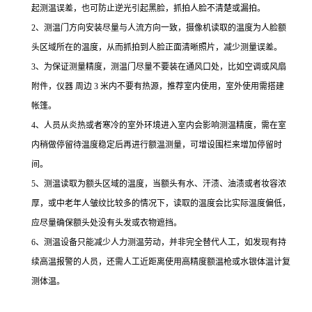
起测温误差，也可防止逆光引起黑脸，抓拍人脸不清楚或漏拍。
2、测温门方向安装尽量与人流方向一致，摄像机读取的温度为人脸额
头区域所在的温度，从而抓拍到人脸正面清晰照片，减少测量误差。
3、为保证测量精度，测温门尽量不要装在通风口处，比如空调或风扇
附件，仪器 周边 3 米内不要有热源，推荐室内使用，室外使用需搭建
帐篷。
4、人员从炎热或者寒冷的室外环境进入室内会影响测温精度，需在室
内稍做停留待温度稳定后再进行额温测量，可增设围栏来增加停留时
间。
5、测温读取为额头区域的温度，当额头有水、汗渍、油渍或者妆容浓
厚，或中老年人皱纹比较多的情况下，读取的温度会比实际温度偏低，
应尽量确保额头处没有头发或衣物遮挡。
6、测温设备只能减少人力测温劳动，并非完全替代人工，如发现有持
续高温报警的人员，还需人工近距离使用高精度额温枪或水银体温计复
测体温。