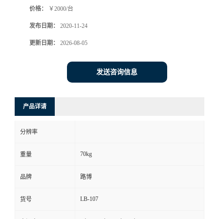
价格：
￥2000/台
书
发布日期：
2020-11-24
荣
更新日期：
2026-08-05
誉
发送咨询信息
联
产品详请
系
分辨率
方
70kg
重量
式
品牌
路博
在
LB-107
货号
线