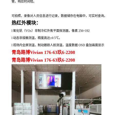
警。响应时间短。
可拍照，录像对人员信息进行记录，数据储存在电脑中，可实时查询。
热红外模块：
l
氧化钒（
VOx
）非制冷红外焦平面探测器，像素
256
×
192
l
动态非接触测温，精度高达±
0.5
℃。
l
视场内全屏测温，制动跟踪人脸测温，温度数据
OSD
叠加画面显示
青岛路博Vivian 176-63玖6-2208
青岛路博Vivian 176-63玖6-2208