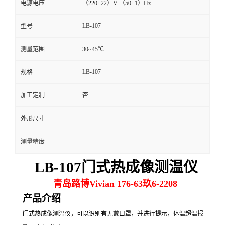
电源电压
（220±22）V （50±1）Hz
留
LB-107
型号
言
测量范围
30~45℃
LB-107
规格
加工定制
否
外形尺寸
测量精度
LB-107门式热成像测温仪
青岛路博Vivian 176-63玖6-2208
产品介绍
门式热成像测温仪，可以识别有无戴口罩，并进行提示，体温超温报