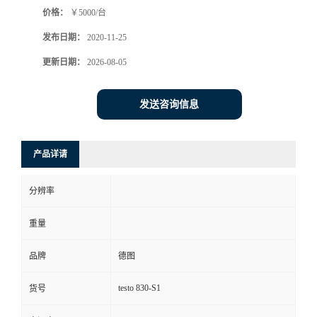
价格：
￥5000/台
书
发布日期：
2020-11-25
荣
更新日期：
2026-08-05
誉
发送咨询信息
联
产品详请
系
分辨率
方
重量
式
品牌
德图
在
testo 830-S1
货号
线