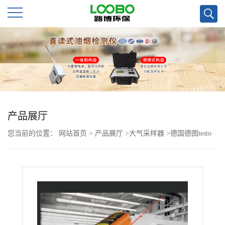
公
司
首
页
产品展厅
您当前的位置：
网站首页
>
产品展厅
>
大气采样器
>
德国德图testo
公
830-S1红外测温仪
司
介
绍