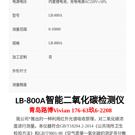
电源电压
内置锂电池，充电电源AC220V±10%
留
LB-800A
型号
言
0-10000
测量范围
LB-800A
规格
加工定制
否
外形尺寸
测量精度
智能二氧化碳检测仪
LB-800A
青岛路博Vivian 176-63玖6-2208
我公司*推出的一种利用红外光谱吸收原理，对二氧化碳浓
度进行测量。本仪器符合GB/T18204.2-2014《公共场所卫生
检验方法》和GB/T9801-88《空气质量一氧化碳的测定非分散