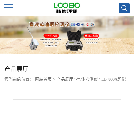
公
司
首
页
产品展厅
您当前的位置：
网站首页
>
产品展厅
>
气体检测仪
>
LB-800A智能
公
二氧化碳检测仪
司
介
绍