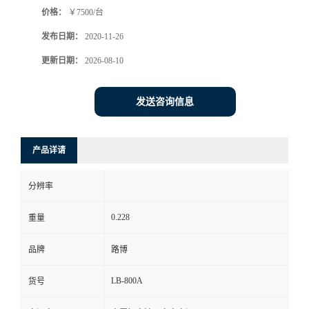
价格：
￥7500/台
书
发布日期：
2020-11-26
荣
更新日期：
2026-08-10
誉
发送咨询信息
联
产品详请
系
分辨率
方
0.228
重量
式
品牌
路博
在
LB-800A
货号
线