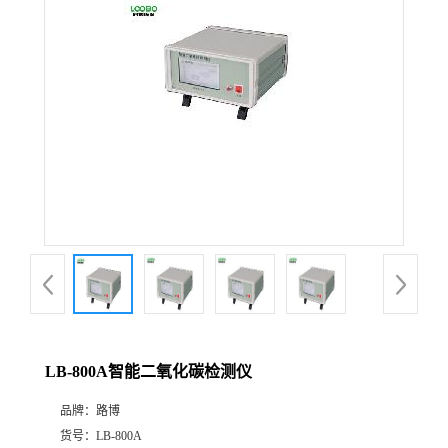
公
司
动
态
产
品
展
LB-800A智能二氧化碳检测仪
厅
品牌：
路博
证
货号：
LB-800A