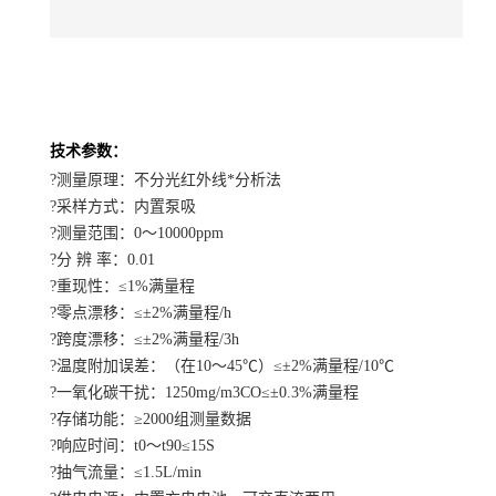
技术参数：
?测量原理：不分光红外线*分析法
?采样方式：内置泵吸
?测量范围：0～1
0000ppm
?分 辨 率：0.01
?重现性：≤1%满量程
?零点漂移：≤±2%满量程/h
?跨度漂移：≤±2%满量程/3h
?温度附加误差：（在10～45℃）≤±2%满量程/10℃
?一氧化碳干扰：1250mg/m3CO≤±0.3%满量程
?存储功能：≥2000组测量数据
?响应时间：t0～t90≤15S
?抽气流量：≤1.5L/min