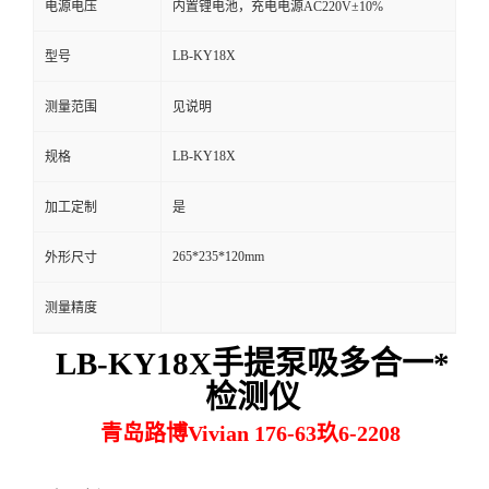
电源电压
内置锂电池，充电电源AC220V±10%
留
LB-KY18X
型号
言
测量范围
见说明
LB-KY18X
规格
加工定制
是
265*235*120mm
外形尺寸
测量精度
LB-KY18X手提泵吸多合一*
检测仪
青岛路博Vivian 176-63玖6-2208