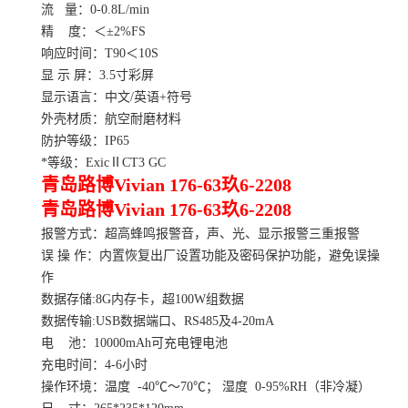
流 量：0-0.8L/min
精 度：＜±2%FS
响应时间：T90＜10S
显 示 屏：3.5寸彩屏
显示语言：中文/英语+符号
外壳材质：航空耐磨材料
防护等级：IP65
*等级：ExicⅡCT3 GC
青岛路博Vivian 176-63玖6-2208
青岛路博Vivian 176-63玖6-2208
报警方式：超高蜂鸣报警音，声、光、显示报警三重报警
误 操 作：内置恢复出厂设置功能及密码保护功能，避免误操
作
数据存储:8G内存卡，超100W组数据
数据传输:USB数据端口、RS485及4-20mA
电 池：10000mAh可充电锂电池
充电时间：4-6小时
操作环境：温度 -40℃～70℃； 湿度 0-95%RH（非冷凝）