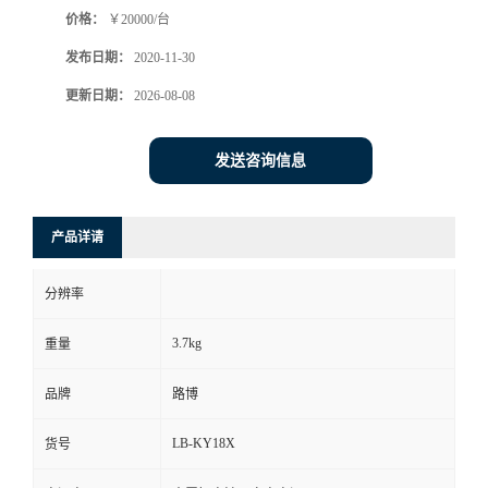
价格：
￥20000/台
书
发布日期：
2020-11-30
荣
更新日期：
2026-08-08
誉
发送咨询信息
联
产品详请
系
分辨率
方
3.7kg
重量
式
品牌
路博
在
LB-KY18X
货号
线