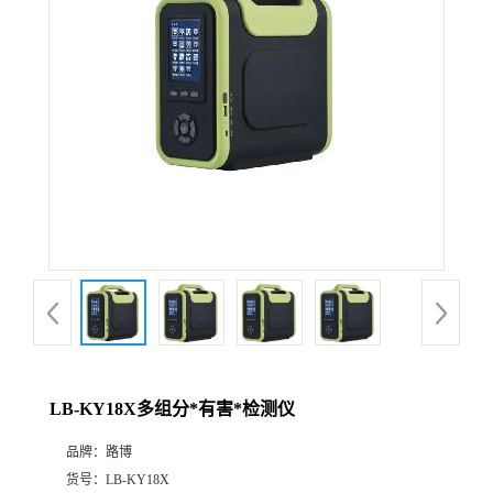
公
司
动
态
产
品
展
LB-KY18X多组分*有害*检测仪
厅
品牌：
路博
证
货号：
LB-KY18X