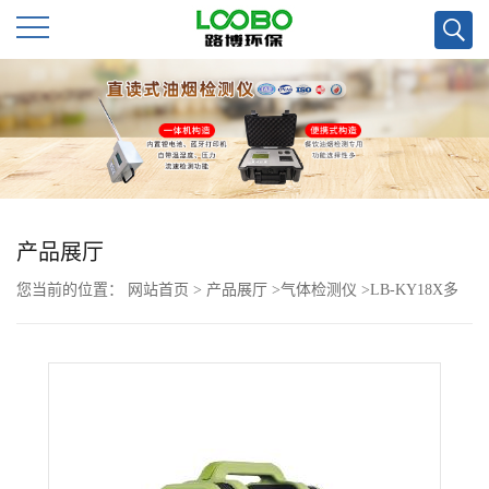
公
司
首
页
产品展厅
您当前的位置：
网站首页
>
产品展厅
>
气体检测仪
>
LB-KY18X多
公
组分*有害*检测仪
司
介
绍