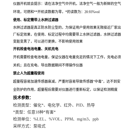
仪器开机就会提示：请在洁净空气中开机，洁净空气一般为新鲜的空气
环境，可燃和**开机读数都为零，*的读数为：20.93%vol
使用、标定需带上水阱过滤器
水阱过滤器是真正防水防尘型的，为保证用户使用效果无限接近厂家出
厂标定效果，在使用、标定过程中均需要带上水阱过滤器，水阱过滤器
变脏变黑了，可以进行更换，不影响使用效果
开机检查电池电量、关机充电
开机需要检查电池电量，保证仪器在电量充足的情况下工作，充电必须
关机；且在充电、导出数据期间不得操作仪器
禁止人为超量程使用
超量程容易加速传感器衰减，严重时容易导致传感器“中毒”，达不到安
全防护的作用，超量程后需要对仪器进行重新标定，以保证检测精度
技术参数：
检测类型：催化*、电化学、红外、PID、热导
*类型：任意18种*有害*
检测单位：%LEL、%VOL、PPM、mg/m3、ppb
采样方式：泵吸式