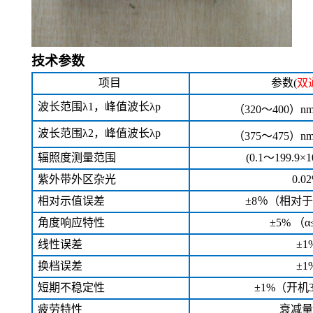
技术参数
项目
参数(
双
波长范围λ1，峰值波长λp
（320～400）n
波长范围λ2，峰值波长λp
（375～475）n
辐照度测量范围
(0.1～199.9×1
紫外带外区杂光
0.0
相对示值误差
±8％（相对于
角度响应特性
±5% （α
线性误差
±1
换档误差
±1
短期不稳定性
±1%（开机3
疲劳特性
衰减量