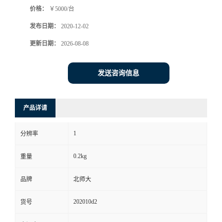
价格：
￥5000/台
书
发布日期：
2020-12-02
荣
更新日期：
2026-08-08
誉
发送咨询信息
联
产品详请
系
1
分辨率
方
0.2kg
重量
式
品牌
北师大
在
202010d2
货号
线