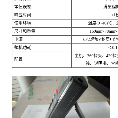
零值误差
满量程的
响应时间
<1
使用环境
温度(0~40)℃
尺寸和重量
160mm×78mm×
电源
6F22型9V积层
整机功耗
＜0.
主机、360探头、420
配置
线、说明书、合格