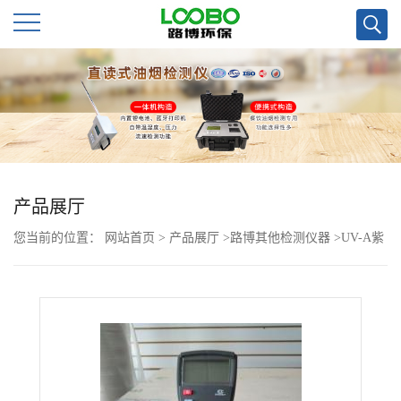
公
司
首
页
产品展厅
您当前的位置：
网站首页
>
产品展厅
>
路博其他检测仪器
>
UV-A紫
公
外辐照计可选单通道或双通道
司
介
绍