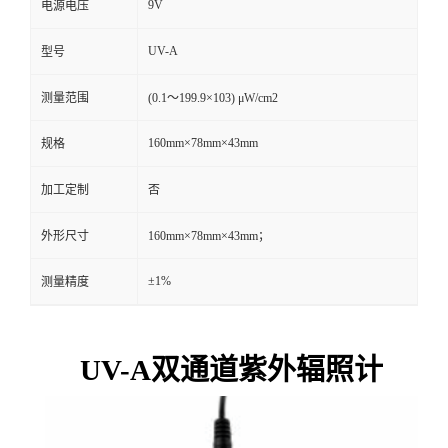
9V
电源电压
留
UV-A
型号
言
测量范围
(0.1～199.9×103) μW/cm2
160mm×78mm×43mm
规格
加工定制
否
外形尺寸
160mm×78mm×43mm；
±1%
测量精度
UV-A
双
通道紫外辐照计