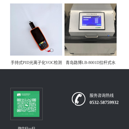
人生物安全柜适用于科研机
采样器带CEP证书
构
手持式PID光离子化VOC检测
青岛路博LB-8001D拉杆式水
仪（挥发性有机物设备）
质采样器
服务咨询热线
0532-58759932
微信扫一扫