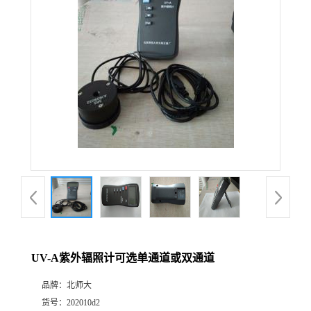
公
司
动
态
产
品
展
UV-A紫外辐照计可选单通道或双通道
厅
品牌：
北师大
证
货号：
202010d2