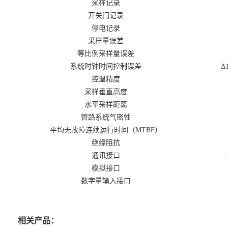
采样记录
开关门记录
停电记录
采样量误差
等比例采样量误差
系统时钟时间控制误差
Δ
控温精度
采样垂直高度
水平采样距离
管路系统气密性
平均无故障连续运行时间（MTBF）
绝缘阻抗
通讯接口
模拟接口
数字量输入接口
相关产品：