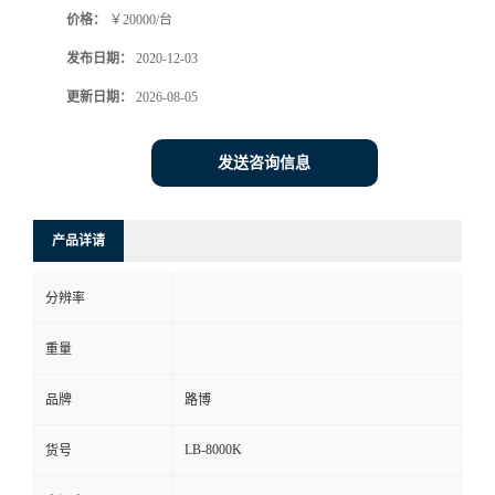
价格：
￥20000/台
书
发布日期：
2020-12-03
荣
更新日期：
2026-08-05
誉
发送咨询信息
联
产品详请
系
分辨率
方
重量
式
品牌
路博
在
LB-8000K
货号
线