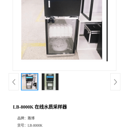
公
司
动
态
产
品
展
LB-8000K 在线水质采样器
厅
品牌：
路博
证
货号：
LB-8000K