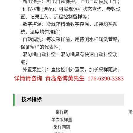
断电保护：断电自动保护，上电自动恢复工作；
·
远程控制
(选配)：可实现远程状态查询、参数设
·
置、记录上传、远程控制留样等；
数字控温：冷藏箱精确数字控温，加装均热系
·
统，温度均匀准确；
自动润洗：每次采样前，用待测水样润洗管路，
·
保证留样的代表性；
混匀桶自动排空：混匀桶具有快速自动排空功
·
能；
外置泵控制：直接控制外置泵，加长采样距离。
·
详情请咨询 青岛路博黄先生 176-6390-3383
技术指标
采样瓶
规
单次采样量
采样间隔