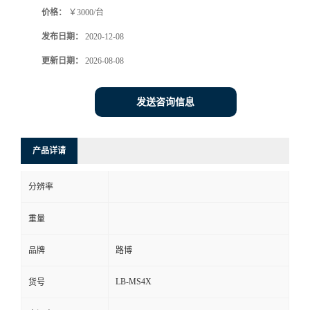
价格：
￥3000/台
书
发布日期：
2020-12-08
荣
更新日期：
2026-08-08
誉
发送咨询信息
联
产品详请
系
分辨率
方
重量
式
品牌
路博
在
LB-MS4X
货号
线