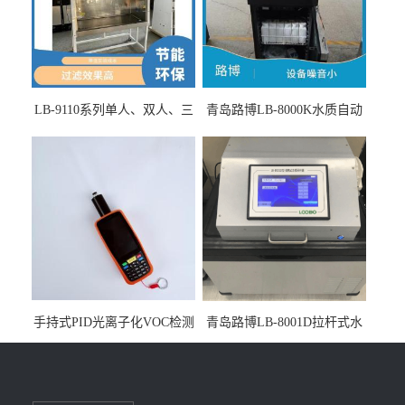
LB-9110系列单人、双人、三
青岛路博LB-8000K水质自动
人生物安全柜适用于科研机
采样器带CEP证书
构
手持式PID光离子化VOC检测
青岛路博LB-8001D拉杆式水
仪（挥发性有机物设备）
质采样器