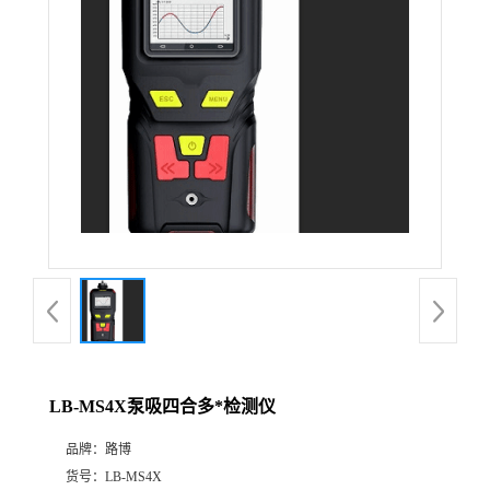
公
司
动
态
产
品
展
LB-MS4X泵吸四合多*检测仪
厅
品牌：
路博
证
货号：
LB-MS4X