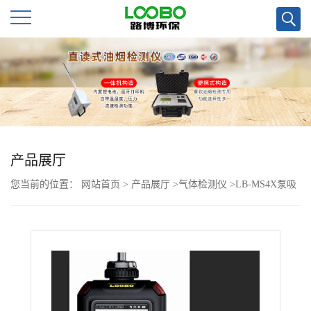
公
司
首
页
产品展厅
您当前的位置：
网站首页
>
产品展厅
>
气体检测仪
>
LB-MS4X泵吸
公
四合多*检测仪
司
介
绍