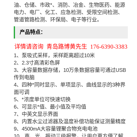
油、仓储、市政*、消防、冶金、生物医药、能源
电力、电厂、化工、应急检测、受限空间检测、
管道管路检测、环保局、电子等行业。
产品特点：
详情请咨询 青岛路博黄先生 176-6390-3383
1、泵吸式采样，采样距离超过10米
2、2.3寸高清彩色屏
3、大容量数据存储，10万条数据容量可通过USB
传到电脑
4、四种*同时显示、单项显示、曲线显示的3种界
面可调
5、*浓度单位可快速切换
6、可显示*值、最小值及平均值
7、中英文显示界面
8、内置水尘过滤器及温度补偿功能保证测量精度
9、4500mA大容量锂聚合物充电电池
10、声、光、振动三级报警，让用户更方便了解