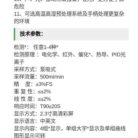
危险
11、可选高温高湿预处理系统及手柄处理更复杂
的环境
技术参数：
检测*： 任意1-4种*
检测原理 ：电化学、红外、催化*、热导、PID光
离子
采样方式：泵吸式
采样流量：500ml/min
精 度：±3%FS
重 复 性：≤±2%
线 性 度：≤±2%
响应时间：T90≤20S
显示方式：2.3寸高清彩屏
显示语言：中英文
显示内容：4组*显示，单组大字*显示及单组曲线
图形显示可转