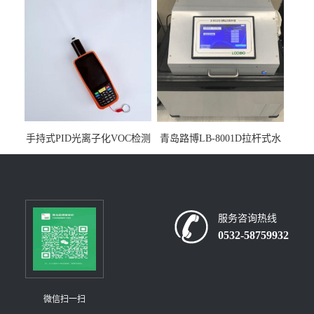
构
手持式PID光离子化VOC检测
青岛路博LB-8001D拉杆式水
仪（挥发性有机物设备）
质采样器
服务咨询热线
0532-58759932
微信扫一扫