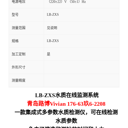
电源电压
（220±22）V （50±1）Hz
留
LB-ZXS
型号
言
测量范围
见说明
LB-ZXS
规格
加工定制
是
外形尺寸
测量精度
LB-ZXS
水质在线监测系统
青岛路博Vivian 176-63玖6-2208
一款集成式多参数水质检测仪，可在线检测
水质参数