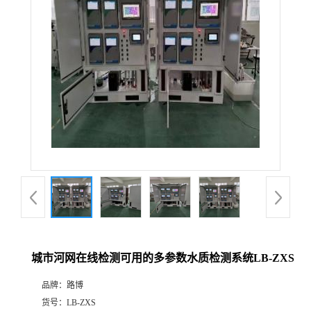
公
司
动
态
产
品
展
城市河网在线检测可用的多参数水质检测系统LB-ZXS
厅
品牌：
路博
证
货号：
LB-ZXS