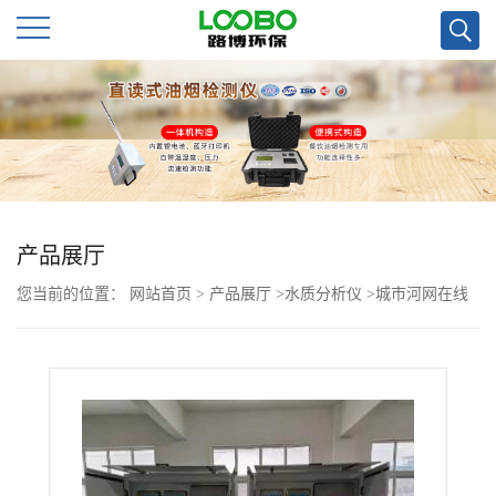
公
司
首
页
产品展厅
您当前的位置：
网站首页
>
产品展厅
>
水质分析仪
>
城市河网在线
公
检测可用的多参数水质检测系统LB-ZXS
司
介
绍