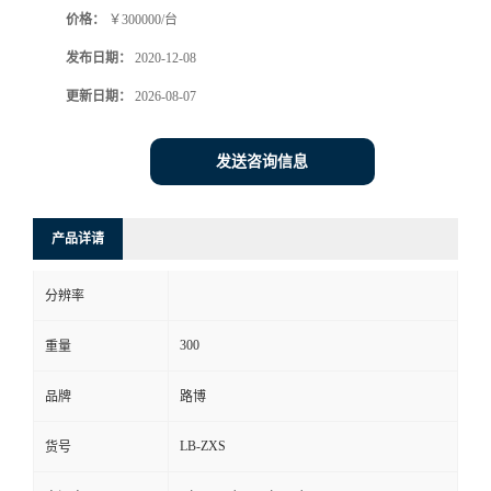
价格：
￥300000/台
书
发布日期：
2020-12-08
荣
更新日期：
2026-08-07
誉
发送咨询信息
联
产品详请
系
分辨率
方
300
重量
式
品牌
路博
在
LB-ZXS
货号
线