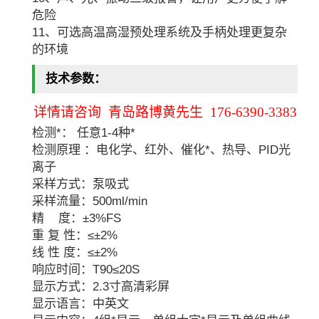
危险
11、可选高温高湿预处理系统及手柄处理更复杂
的环境
技术参数：
详情请咨询 青岛路博黄先生 176-6390-3383
检测*： 任意1-4种*
检测原理 ：电化学、红外、催化*、热导、PID光
离子
采样方式：泵吸式
采样流量：500ml/min
精 度：±3%FS
重 复 性：≤±2%
线 性 度：≤±2%
响应时间：T90≤20S
显示方式：2.3寸高清彩屏
显示语言：中英文