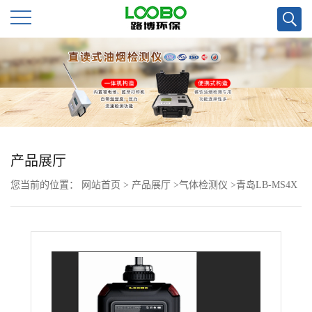
公
司
首
页
产品展厅
您当前的位置：
网站首页
>
产品展厅
>
气体检测仪
>
青岛LB-MS4X
公
泵吸四合多*检测仪
司
介
绍