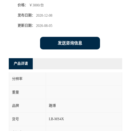
价格：
￥3000/台
书
发布日期：
2020-12-08
荣
更新日期：
2026-08-05
誉
发送咨询信息
联
产品详请
系
分辨率
方
重量
式
品牌
路博
在
LB-MS4X
货号
线