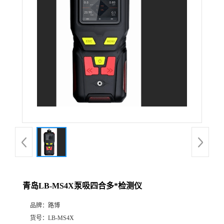
公
司
动
态
产
品
展
青岛LB-MS4X泵吸四合多*检测仪
厅
品牌：
路博
证
货号：
LB-MS4X