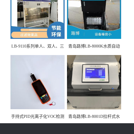
LB-9110系列单人、双人、三
青岛路博LB-8000K水质自动
人生物安全柜适用于科研机
采样器带CEP证书
构
手持式PID光离子化VOC检测
青岛路博LB-8001D拉杆式水
仪（挥发性有机物设备）
质采样器