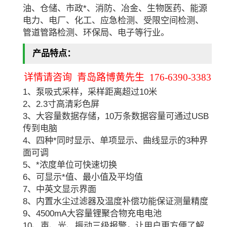
油、仓储、市政*、消防、冶金、生物医药、能源
电力、电厂、化工、应急检测、受限空间检测、
管道管路检测、环保局、电子等行业。
产品特点：
详情请咨询 青岛路博黄先生 176-6390-3383
1、泵吸式采样，采样距离超过10米
2、2.3寸高清彩色屏
3、大容量数据存储，10万条数据容量可通过USB
传到电脑
4、四种*同时显示、单项显示、曲线显示的3种界
面可调
5、*浓度单位可快速切换
6、可显示*值、最小值及平均值
7、中英文显示界面
8、内置水尘过滤器及温度补偿功能保证测量精度
9、4500mA大容量锂聚合物充电电池
10、声、光、振动三级报警，让用户更方便了解