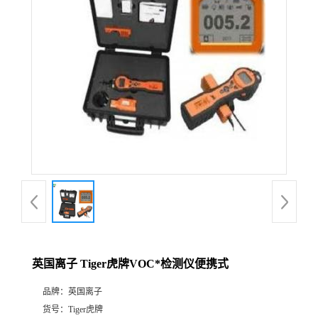
公
司
动
态
产
品
展
英国离子 Tiger虎牌VOC*检测仪便携式
厅
品牌：
英国离子
证
货号：
Tiger虎牌