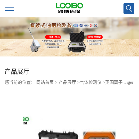
公
司
首
页
产品展厅
您当前的位置：
网站首页
>
产品展厅
>
气体检测仪
>
英国离子 Tiger
公
虎牌VOC*检测仪便携式
司
介
绍