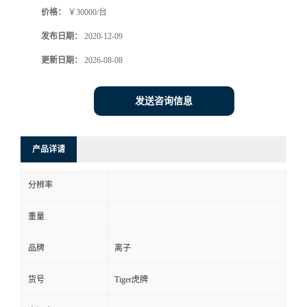
价格：
￥30000/台
书
发布日期：
2020-12-09
荣
更新日期：
2026-08-08
誉
发送咨询信息
联
产品详请
系
分辨率
方
重量
式
品牌
离子
在
货号
Tiger虎牌
线