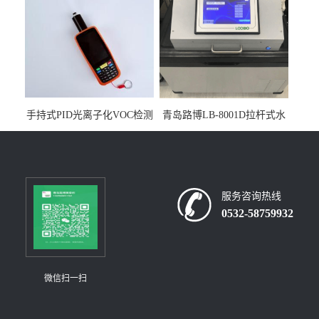
手持式PID光离子化VOC检测
青岛路博LB-8001D拉杆式水
仪（挥发性有机物设备）
质采样器
服务咨询热线
0532-58759932
微信扫一扫