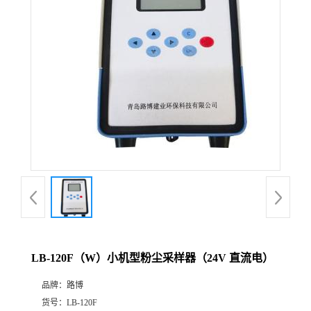
公
司
动
态
产
品
展
LB-120F（W）小机型粉尘采样器（24V 直流电）
厅
品牌：
路博
证
货号：
LB-120F