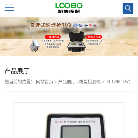
公
司
首
页
产品展厅
您当前的位置：
网站首页
>
产品展厅
>
粉尘检测仪
>
LB-120F（W）
公
小机型粉尘采样器（24V 直流电）
司
介
绍