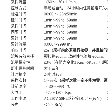
采样流量
（60～130）L/min
控制方式
手动或自动，24小时内任意设定开关
标准时间
00:00 ～ 23h:59min
延时时间
1min～99h：59min
采样时间
1min～99h：59min
间隔时间
1min～99h：59min
累计时间
1min～99h：59min
累计流量
0.000～9999 m3
响应时间
≤5s（
采样前必须进行校零，并且抽气
滤膜有效直径
颗粒物φ80mm 放射性气溶胶 φ50mm
流量稳定性
≤3%（在阻力变化3 Kpa ~6Kpa，电网
断电保护时间
大于三年
计时精度
24小时±2S
采样次数
1～99次
（
采样次数一定不能为零，否
计前温度
（-30～+99）℃
大气压
（70～130）Kpa
工作电源
AC220V 50Hz或外接DC24V(选配)
噪声
＜5 0dB(A)