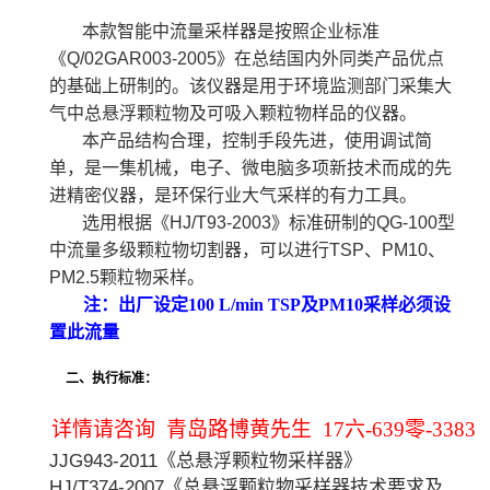
本款智能中流量采样器是按照企业标准
《
Q/02GAR003-2005》在总结国内外同类产品优点
的基础上研制的。该仪器是用于环境监测部门采集大
气中总悬浮颗粒物及可吸入颗粒物样品的仪器。
本产品结构合理，控制手段先进，使用调试简
单，是一集机械，电子、微电脑多项新技术而成的先
进精密仪器，是环保行业大气采样的有力工具。
选用根据《
HJ/T93-2003》标准研制的QG-100型
中流量多级颗粒物切割器，可以进行TSP、PM10、
PM2.5颗粒物采样。
注：出厂设定
100 L/min TSP及PM10采样必须设
置此流量
二、执行标准：
详情请咨询 青岛路博黄先生 17六-639零-3383
JJG943-2011《总悬浮颗粒物采样器》
HJ/T374-2007《总悬浮颗粒物采样器技术要求及