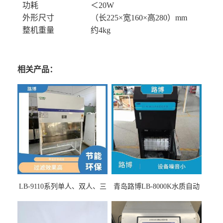
功耗
＜20W
外形尺寸
（长225×宽160×高280）mm
整机重量
约4kg
相关产品：
LB-9110系列单人、双人、三
青岛路博LB-8000K水质自动
人生物安全柜适用于科研机
采样器带CEP证书
构