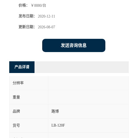
价格：
￥8880/台
书
发布日期：
2020-12-11
荣
更新日期：
2026-08-07
誉
发送咨询信息
联
产品详请
系
分辨率
方
重量
式
品牌
路博
在
LB-120F
货号
线