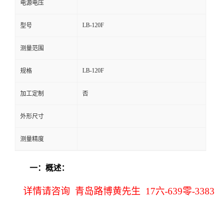
电源电压
留
LB-120F
型号
言
测量范围
LB-120F
规格
加工定制
否
外形尺寸
测量精度
一：
概述：
详情请咨询 青岛路博黄先生 17六-639零-3383