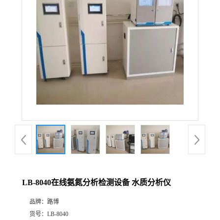
公
司
动
态
产
品
展
LB-8040在线氨氮分析检测设备 水质分析仪
厅
品牌：
路博
证
货号：
LB-8040