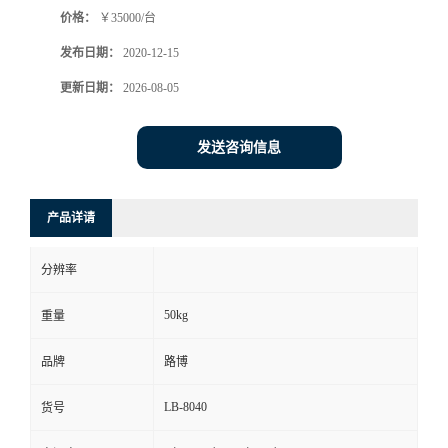
价格：
￥35000/台
书
发布日期：
2020-12-15
荣
更新日期：
2026-08-05
誉
发送咨询信息
联
产品详请
系
分辨率
方
50kg
重量
式
品牌
路博
在
LB-8040
货号
线