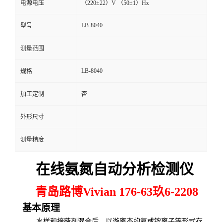
电源电压
（220±22）V （50±1）Hz
留
LB-8040
型号
言
测量范围
LB-8040
规格
加工定制
否
外形尺寸
测量精度
在线氨氮自动分析检测仪
青岛路博Vivian 176-63玖6-2208
基本原理
水样和掩蔽剂混合后，以游离态的氨或铵离子等形式存