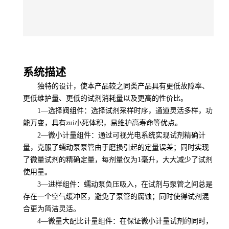
系统描述
独特的设计，使本产品较之同类产品具有更低故障率、
更低维护量、更低的试剂消耗量以及更高的性价比。
1—选择阀组件：选择试剂采样时序，通道灵活多样，功
能万变，具有zui小死体积，易维护高寿命等优点。
2—微小计量组件：通过可视光电系统实现试剂精确计
量，克服了蠕动泵泵管由于磨损引起的定量误差；同时实现
了微量试剂的精确定量，每剂量仅为1毫升，大大减少了试剂
使用量。
3—进样组件：蠕动泵负压吸入，在试剂与泵管之间总是
存在一个空气缓冲区，避免了泵管的腐蚀；同时使得试剂混
合更为简洁灵活。
4—微量大配比计量组件：在保证微小计量试剂的同时，