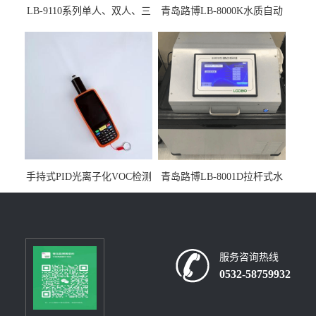
LB-9110系列单人、双人、三
青岛路博LB-8000K水质自动
人生物安全柜适用于科研机
采样器带CEP证书
构
手持式PID光离子化VOC检测
青岛路博LB-8001D拉杆式水
仪（挥发性有机物设备）
质采样器
服务咨询热线
0532-58759932