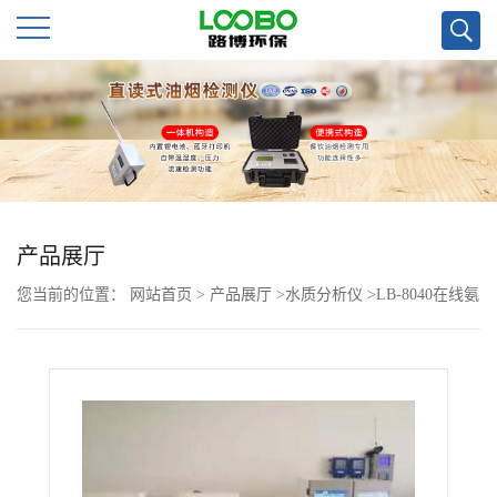
公
司
首
页
产品展厅
您当前的位置：
网站首页
>
产品展厅
>
水质分析仪
>
LB-8040在线氨
公
氮分析检测设备 水质分析仪
司
介
绍