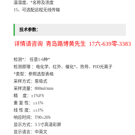
温湿度、*名称及浓度
15、可选配远程无线传输
技术参数：
详情请咨询 青岛路博黄先生 17六-639零-3383
检测*： 任意1-6种*
检测原理 ：电化学、红外、催化*、热导、PID光离子
*类型：参照选型表格
采样方式：泵吸式
采样流量：800ml/min
精 度：±1%FS
重 复 性：≤±1%
线 性 度：≤±1%
响应时间：T90≤20S
显示方式：3.5寸高清彩屏
显示语言：中英文