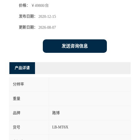
价格：
￥49800/台
书
发布日期：
2020-12-15
荣
更新日期：
2026-08-07
誉
发送咨询信息
联
产品详请
系
分辨率
方
重量
式
品牌
路博
在
LB-MT6X
货号
线