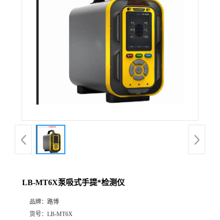
公
司
动
态
产
品
展
LB-MT6X泵吸式手提*检测仪
厅
品牌：
路博
证
货号：
LB-MT6X