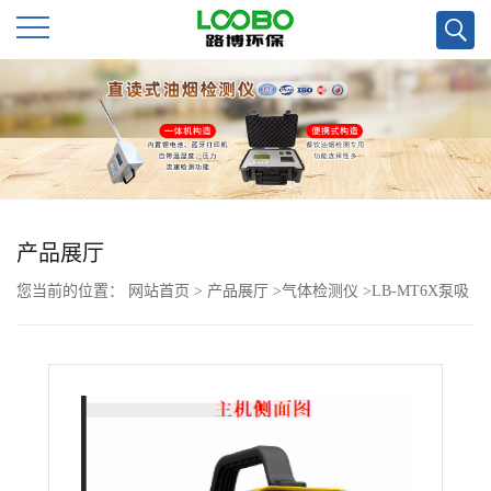
公
司
首
页
产品展厅
您当前的位置：
网站首页
>
产品展厅
>
气体检测仪
>
LB-MT6X泵吸
公
式手提*检测仪
司
介
绍