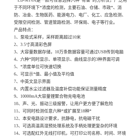
LB-MT6X是一款可任意选择六种*有害*的分析仪，广泛用
于不同环境下*浓度的检测，主要石油、仓储、市政*、消
防、冶金、生物医药、能源电力、电厂、化工、应急检测、
受限空间检测、管道管路检测、环保局、电子等行业。
产品特点：
1、泵吸式采样，采样距离超过10米
2、3.5寸高清彩色屏
3、大容量数据存储，10万条数据容量可通过USB传到电脑
4、六种*同时显示、单项显示、曲线显示的3种界面可调
5、*浓度单位可快速切换
6、可显示*值、最小值及平均值
7、中英文显示界面
8、内置水尘过滤器及温度补偿功能保证测量精度
9、10000mA大容量锂聚合物充电电池
10、声、光、振动三级报警，让用户更方便了解危险
11、可同时检测任意六种*或扩展至18种*
12、本安电路设计要求，抗静电，抗电磁干扰
13、可选高温高湿预处理系统及手柄处理更复杂的环境
14、可选配红外无线打印机，可打印公司名称、时间、环境