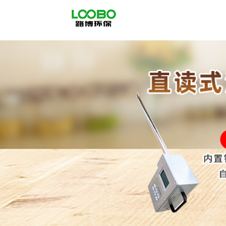
公
司
首
页
公
司
介
绍