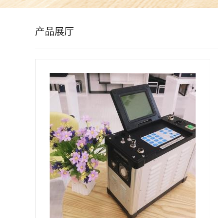
公
产品展厅
司
动
态
产
品
展
厅
证