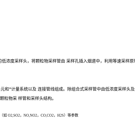
的低浓度采样头，将颗粒物采样管由
采样孔插入烟道中，利用等速采样原
元和*计量系统以及 连接管线组成。除组合式采样管中由低浓度采样头及
颗粒物采 样管和采样头结构。
2,SO2，NO,NO2，CO,CO2，H2S）等参数