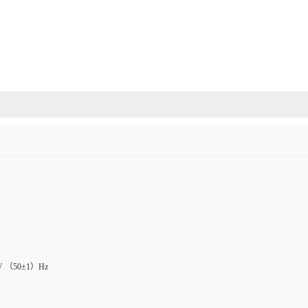
V （50±1）Hz