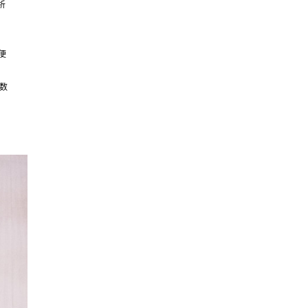
析
便
数