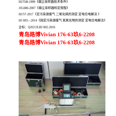
HJ/T48-1999《烟尘采样器技术条件》
JJG680-2007《烟尘采样器检定规程》
HJ/57-2017《
定污染源废气 二氧化硫的测定 定电位电解法
》
HJ 693—2014《固定污染源废气 氮氧化物的测定 定电位电解法》
企标：Q/0213LBJ 002-2016
青岛路博Vivian 176-63玖6-2208
青岛路博Vivian 176-63玖6-2208