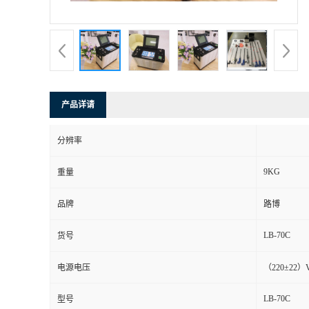
书
荣
誉
产品详请
联
分辨率
系
9KG
重量
方
品牌
路博
式
LB-70C
货号
在
电源电压
（220±22）
LB-70C
型号
线