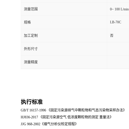
测量范围
0~ 100 L
留
LB-70C
规格
言
加工定制
否
外形尺寸
测量精度
执行标准
GB/T 16157-1996 《固定污染源排气中颗粒物和气态污染物采样办法》
HJ836-2017 《固定污染源空气 低浓度颗粒物的测定 重量法》
JJG 968-2002《烟气分析仪检定规程》