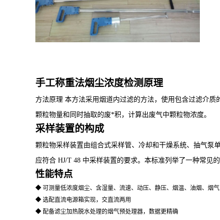
手工称重法烟尘浓度检测原理
方法原理
本方法采用烟道内过滤的方法，使用包含过滤介质
颗粒物量和同时抽取的废*积，计算出废气中颗粒物浓度。
采样装置的构成
颗粒物采样装置由组合式采样管、冷却和干燥系统、抽气泵单
应符合
HJ/T 48
中采样装置的要求。本标准列举了一种常见的
性能特点
◆
可测量
低浓度
烟尘、含湿量、流速、动压、静压、烟温、油烟、烟气（如 O
◆
选配直流电源箱实现，交直流两用
◆ 配备滤尘加热脱水处理的烟气预处理器，数据更精确