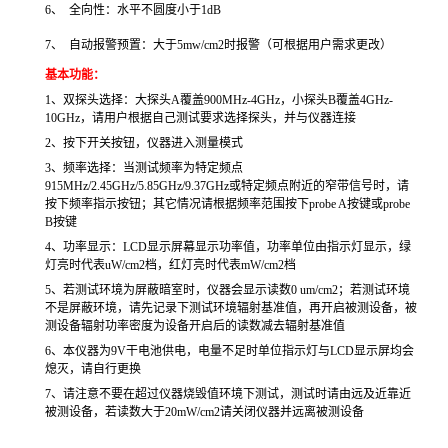
6、 全向性：水平不圆度小于1dB
7、 自动报警预置：大于5mw/cm2时报警（可根据用户需求更改）
基本功能：
1、双探头选择：大探头A覆盖900MHz-4GHz，小探头B覆盖4GHz-
10GHz，请用户根据自己测试要求选择探头，并与仪器连接
2、按下开关按钮，仪器进入测量模式
3、频率选择：当测试频率为特定频点
915MHz/2.45GHz/5.85GHz/9.37GHz或特定频点附近的窄带信号时，请
按下频率指示按钮；其它情况请根据频率范围按下probe A按键或probe
B按键
4、功率显示：LCD显示屏幕显示功率值，功率单位由指示灯显示，绿
灯亮时代表uW/cm2档，红灯亮时代表mW/cm2档
5、若测试环境为屏蔽暗室时，仪器会显示读数0 um/cm2；若测试环境
不是屏蔽环境，请先记录下测试环境辐射基准值，再开启被测设备，被
测设备辐射功率密度为设备开启后的读数减去辐射基准值
6、本仪器为9V干电池供电，电量不足时单位指示灯与LCD显示屏均会
熄灭，请自行更换
7、请注意不要在超过仪器烧毁值环境下测试，测试时请由远及近靠近
被测设备，若读数大于20mW/cm2请关闭仪器并远离被测设备