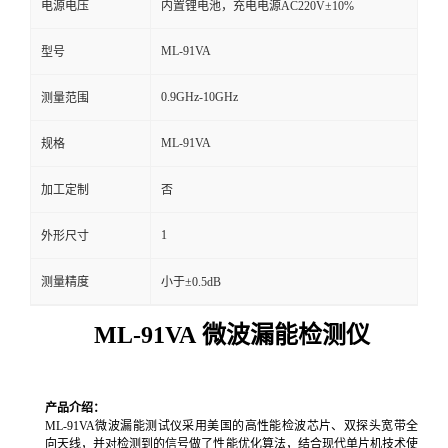
电源电压
内置锂电池，充电电源AC220V±10%
留
ML-91VA
型号
言
0.9GHz-10GHz
测量范围
ML-91VA
规格
加工定制
否
1
外形尺寸
测量精度
小于±0.5dB
ML-91VA 微波漏能检测仪
产品介绍：
ML-91VA微波漏能测试仪采用美国的高性能检波芯片、双探头宽带全
向天线，并对检测到的信号做了性能优化算法，结合现代单片机技术使