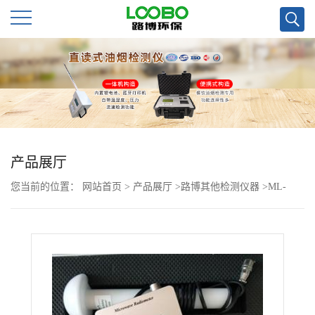
公
司
首
页
产品展厅
您当前的位置：
网站首页
>
产品展厅
>
路博其他检测仪器
>
ML-
公
91VA 微波漏能检测仪好用
司
介
绍