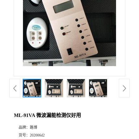
公
司
动
态
产
品
展
ML-91VA 微波漏能检测仪好用
厅
品牌：
路博
证
货号：
202006d2