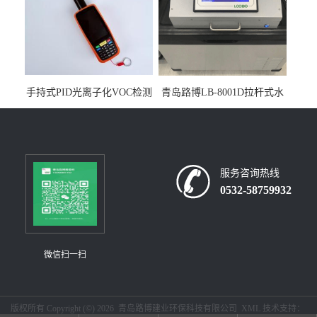
手持式PID光离子化VOC检测
青岛路博LB-8001D拉杆式水
仪（挥发性有机物设备）
质采样器
服务咨询热线
0532-58759932
微信扫一扫
版权所有 Copyright (©) 2026
青岛路博建业环保科技有限公司
XML
技术支持：