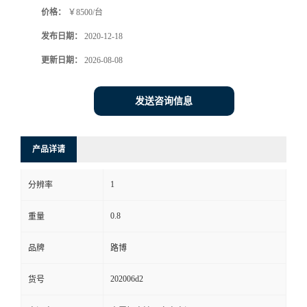
价格：
￥8500/台
书
发布日期：
2020-12-18
荣
更新日期：
2026-08-08
誉
发送咨询信息
联
产品详请
系
1
分辨率
方
0.8
重量
式
品牌
路博
在
202006d2
货号
线