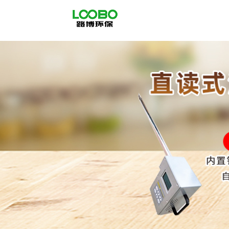
公
司
首
页
公
司
介
绍