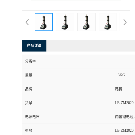
书
荣
誉
产品详请
联
分辨率
系
1.3KG
重量
方
品牌
路博
式
LB-ZM2020
货号
在
电源电压
内置锂电池，
LB-ZM2020
型号
线