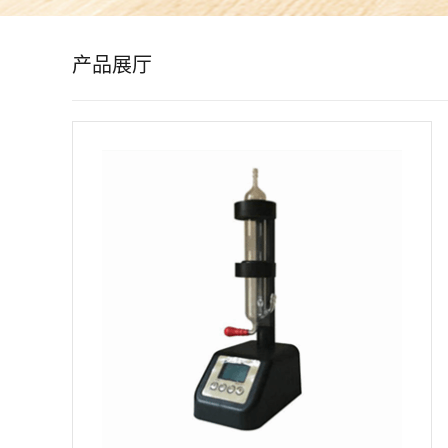
公
产品展厅
司
动
态
产
品
展
厅
证