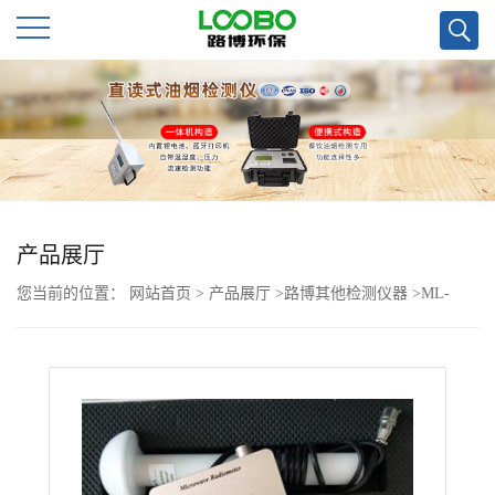
公
司
首
页
产品展厅
您当前的位置：
网站首页
>
产品展厅
>
路博其他检测仪器
>
ML-
公
91VA 微波漏能检测仪 疾控中心可用
司
介
绍