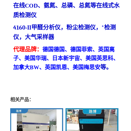
在线
COD、氨氮、总磷、总氮等在线
式
水
质检测仪
4160-
II甲醛分析仪，粉尘检测仪，*检测
仪
，大气采样器
代理
品牌
：
德国德国、德国菲索、英国离
子、美国华瑞、日本新宇宙、美国英思科、
等
。
加拿大
BW、英国凯恩、美国梅思安
相关产品：