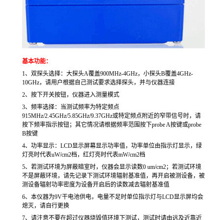
基本功能：
1、双探头选择：大探头A覆盖900MHz-4GHz，小探头B覆盖4GHz-
10GHz，请用户根据自己测试要求选择探头，并与仪器连接
2、按下开关按钮，仪器进入测量模式
3、频率选择：当测试频率为特定频点
915MHz/2.45GHz/5.85GHz/9.37GHz或特定频点附近的窄带信号时，请
按下频率指示按钮；其它情况请根据频率范围按下probe A按键或probe
B按键
4、功率显示：LCD显示屏幕显示功率值，功率单位由指示灯显示，绿
灯亮时代表uW/cm2档，红灯亮时代表mW/cm2档
5、若测试环境为屏蔽暗室时，仪器会显示读数0 um/cm2；若测试环境
不是屏蔽环境，请先记录下测试环境辐射基准值，再开启被测设备，被
测设备辐射功率密度为设备开启后的读数减去辐射基准值
6、本仪器为9V干电池供电，电量不足时单位指示灯与LCD显示屏均会
熄灭，请自行更换
7、请注意不要在超过仪器烧毁值环境下测试，测试时请由远及近靠近