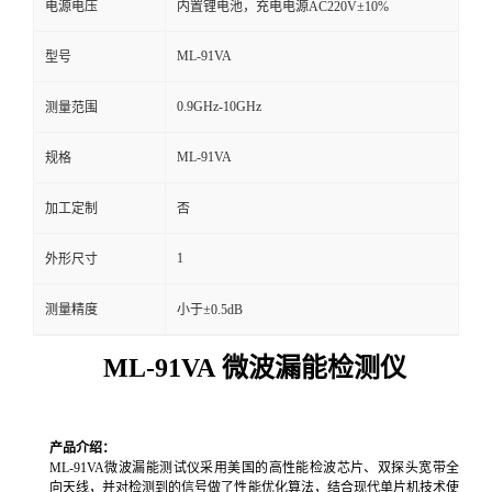
电源电压
内置锂电池，充电电源AC220V±10%
留
ML-91VA
型号
言
0.9GHz-10GHz
测量范围
ML-91VA
规格
加工定制
否
1
外形尺寸
测量精度
小于±0.5dB
ML-91VA 微波漏能检测仪
产品介绍：
ML-91VA微波漏能测试仪采用美国的高性能检波芯片、双探头宽带全
向天线，并对检测到的信号做了性能优化算法，结合现代单片机技术使