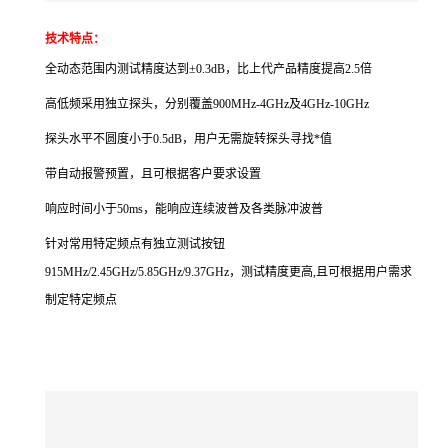
技术特点：
全动态范围内测试精度达到±0.3dB，比上代产品精度提高2.5倍
高低频采用独立探头，分别覆盖900MHz-4GHz及4GHz-10GHz
探头水平不圆度小于0.5dB，用户无需旋转探头寻找*值
带自动报警预置，且可根据客户要求设置
响应时间小于50ms，能响应连续波普及各类脉冲波普
针对常用特定频点有独立测试按钮
915MHz/2.45GHz/5.85GHz/9.37GHz，测试精度更高,且可根据用户需求
制定特定频点