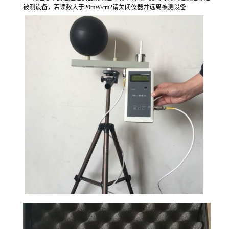
被测设备，若读数大于20mW/cm2请关闭仪器并远离被测设备