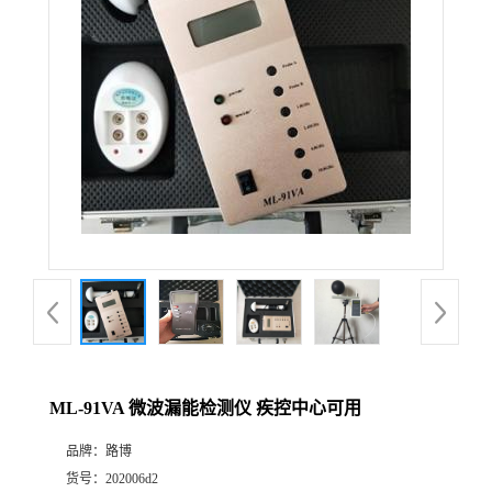
公
司
动
态
产
品
展
ML-91VA 微波漏能检测仪 疾控中心可用
厅
品牌：
路博
证
货号：
202006d2