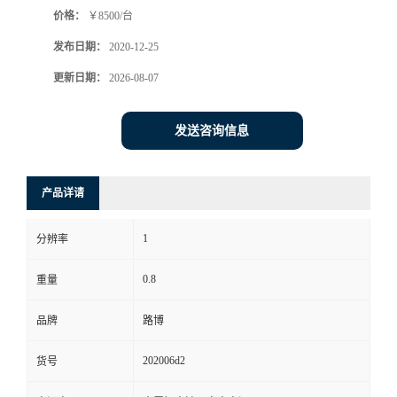
价格：
￥8500/台
书
发布日期：
2020-12-25
荣
更新日期：
2026-08-07
誉
发送咨询信息
联
产品详请
系
1
分辨率
方
0.8
重量
式
品牌
路博
在
202006d2
货号
线