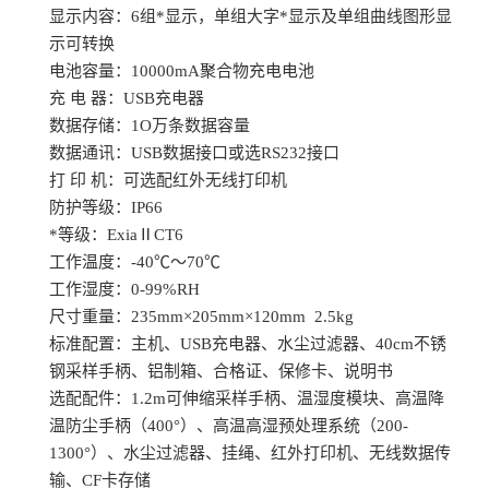
显示内容：
6组*显示，单组大字*显示及单组曲线图形显
示可转换
电池容量：
10000mA聚合物充电电池
充
电
器：
USB充电器
数据存储：
1O万条数据容量
数据通讯：
USB数据接口或选RS232接口
打
印
机：可选配红外无线打印机
防护等级：
IP66
*等级：
ExiaⅡCT6
工作温度：
-40℃～70℃
工作湿度：
0-99%RH
尺寸重量：
235mm×205mm×120mm 2.5kg
标准配置：主机、
USB充电器、水尘过滤器、40cm不锈
钢采样手柄、铝制箱、合格证、保修卡、说明书
选配配件：
1.2m可伸缩采样手柄、温湿度模块、高温降
温防尘手柄（400°）、高温高湿预处理系统（200-
1300°）、水尘过滤器、挂绳、红外打印机、无线数据传
输、CF卡存储