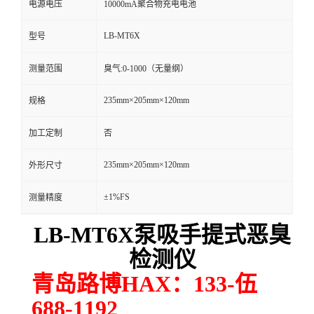
电源电压
10000mA聚合物充电电池
留
LB-MT6X
型号
言
测量范围
臭气:0-1000（无量纲）
235mm×205mm×120mm
规格
加工定制
否
235mm×205mm×120mm
外形尺寸
±1%FS
测量精度
LB-MT6X
泵吸手提式
恶臭
检测
仪
青岛路博
HAX
：
133-
伍
688-1192