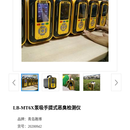
公
司
动
态
产
品
展
LB-MT6X泵吸手提式恶臭检测仪
厅
品牌：
青岛路博
证
货号：
202009d2