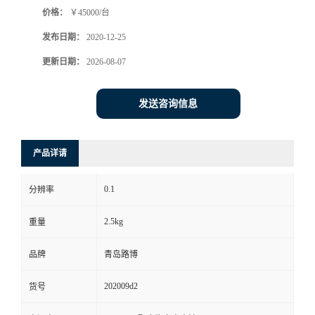
价格：
￥45000/台
书
发布日期：
2020-12-25
荣
更新日期：
2026-08-07
誉
发送咨询信息
联
产品详请
系
0.1
分辨率
方
2.5kg
重量
式
品牌
青岛路博
在
202009d2
货号
线