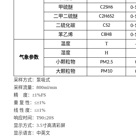
甲硫醚
C2SH6
0-
二甲二硫醚
C2H6S2
0-
二硫化碳
CS2
0-
苯乙烯
C8H8
0-
温度
T
湿度
H
气象参数
小颗粒物
PM2.5
大颗粒物
PM10
采样方式：泵吸式
采样流量：
800ml/min
精
度：±1%FS
重
复
性：
≤±1%
线
性
度：
≤±1%
响应时间：
T90≤20S
显示方式：
3.5寸高清彩屏
显示语言：中英文