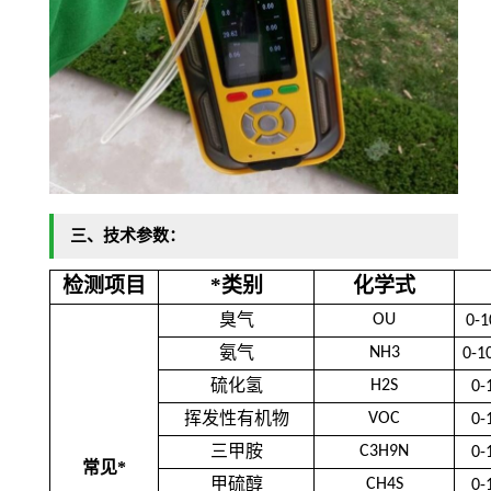
三、
技术参数：
检测项目
*类别
化学式
臭气
OU
0-1
氨气
NH3
0-1
硫化氢
H2S
0-
挥发性有机物
VOC
0-
三甲胺
C3H9N
0-
常见*
甲硫醇
CH4S
0-