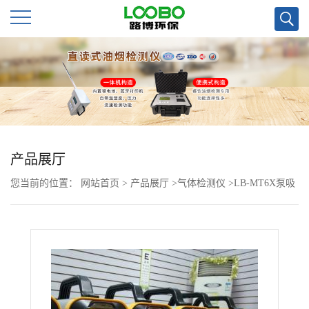
公
司
首
页
产品展厅
您当前的位置：
网站首页
>
产品展厅
>
气体检测仪
>
LB-MT6X泵吸
公
手提式恶臭检测仪
司
介
绍