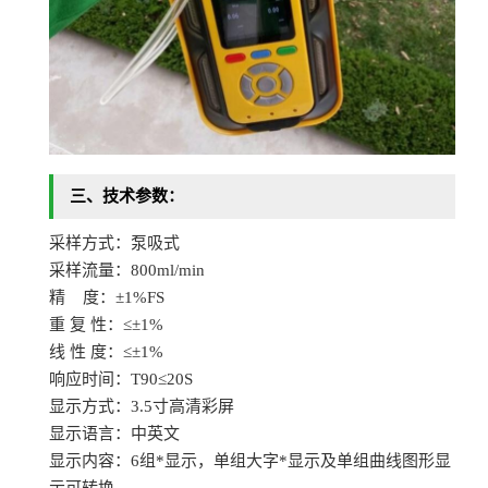
三、
技术参数：
采样方式：泵吸式
采样流量：
800ml/min
精
度：±1%FS
重
复
性：
≤±1%
线
性
度：
≤±1%
响应时间：
T90≤20S
显示方式：
3.5寸高清彩屏
显示语言：中英文
显示内容：
6组*显示，单组大字*显示及单组曲线图形显