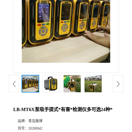
公
司
动
态
产
品
展
LB-MT6X泵吸手提式*有害*检测仪多可选24种*
厅
品牌：
青岛路博
证
货号：
202009d2