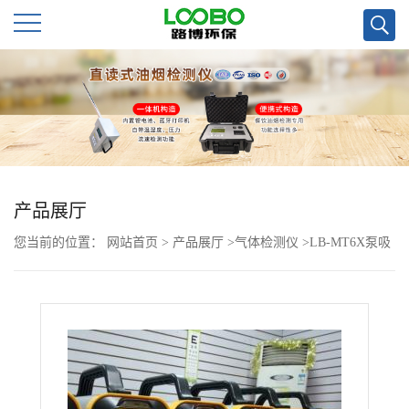
公
司
首
页
产品展厅
您当前的位置：
网站首页
>
产品展厅
>
气体检测仪
>
LB-MT6X泵吸
公
手提式*有害*检测仪多可选24种*
司
介
绍