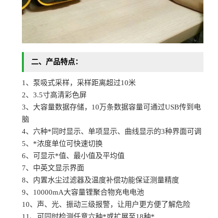
二、
产品
特点
：
1、泵吸式采样，采样距离超过10米
2、3.5寸高清彩色屏
3、大容量数据存储，10万条数据容量可通过USB传到电
脑
4、六种*同时显示、单项显示、曲线显示的3种界面可调
5、*浓度单位可快速切换
6、可显示*值、最小值及平均值
7、中英文显示界面
8、内置水尘过滤器及温度补偿功能保证测量精度
9、10000mA大容量锂聚合物充电电池
10、声、光、振动三级报警，让用户更方便了解危险
11、可同时检测任意六种*或扩展至18种*