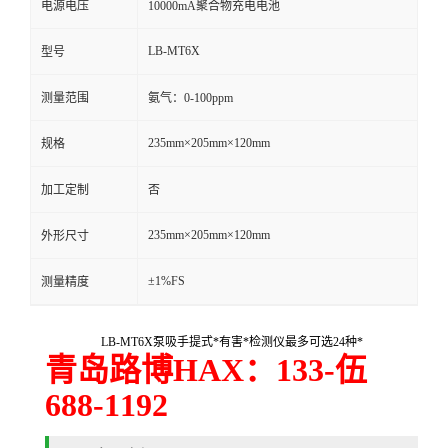
电源电压
10000mA聚合物充电电池
留
LB-MT6X
型号
言
测量范围
氨气：0-100ppm
235mm×205mm×120mm
规格
加工定制
否
235mm×205mm×120mm
外形尺寸
±1%FS
测量精度
LB-MT6X泵吸手提式*有害*检测仪最多可选24种*
青岛路博
HAX
：
133-
伍
688-1192