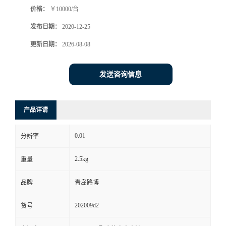
价格：
￥10000/台
书
发布日期：
2020-12-25
荣
更新日期：
2026-08-08
誉
发送咨询信息
联
产品详请
系
0.01
分辨率
方
2.5kg
重量
式
品牌
青岛路博
在
202009d2
货号
线