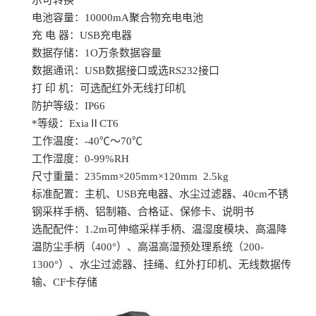
示可转换
电池容量：
10000mA聚合物充电电池
充
电
器：
USB充电器
数据存储：
1O万条数据容量
数据通讯：
USB数据接口或选RS232接口
打
印
机：可选配红外无线打印机
防护等级：
IP66
*等级：
ExiaⅡCT6
工作温度：
-40℃～70℃
工作湿度：
0-99%RH
尺寸重量：
235mm×205mm×120mm 2.5kg
标准配置：主机、
USB充电器、水尘过滤器、40cm不锈
钢采样手柄、铝制箱、合格证、保修卡、说明书
选配配件：
1.2m可伸缩采样手柄、温湿度模块、高温降
温防尘手柄（400°）、高温高湿预处理系统（200-
1300°）、水尘过滤器、挂绳、红外打印机、无线数据传
输、CF卡存储