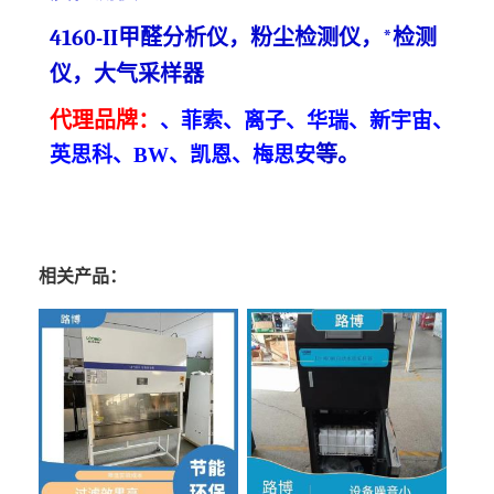
4160-
II甲醛分析仪，粉尘检测仪，*检测
仪
，大气采样器
代理
品牌
：
、菲索、离子、华瑞、新宇宙、
等
。
英思科、
BW、凯恩、梅思安
相关产品：