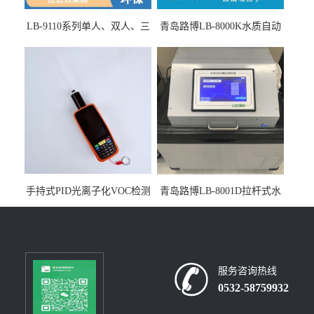
LB-9110系列单人、双人、三
青岛路博LB-8000K水质自动
人生物安全柜适用于科研机
采样器带CEP证书
构
手持式PID光离子化VOC检测
青岛路博LB-8001D拉杆式水
仪（挥发性有机物设备）
质采样器
服务咨询热线
0532-58759932