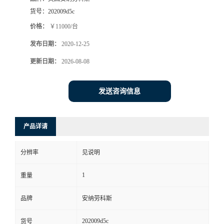
货号：
202009d5c
书
价格：
￥11000/台
荣
发布日期：
2020-12-25
更新日期：
2026-08-08
誉
发送咨询信息
联
系
产品详请
方
分辨率
见说明
式
1
重量
在
品牌
安纳劳科斯
线
202009d5c
货号