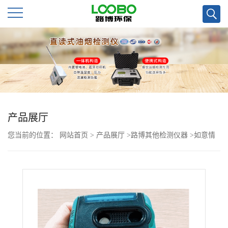
公
司
首
页
产品展厅
您当前的位置：
网站首页
>
产品展厅
>
路博其他检测仪器
>
如意情
公
集团菌类种植购买多台英国ANALOX aspida二氧化碳检测仪
司
介
绍