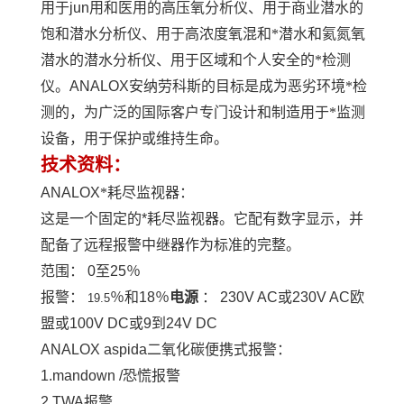
用于
jun
用和医用的高压氧分析仪、用于商业潜水的
饱和潜水分析仪、用于高浓度氧混和*潜水和氦氮氧
潜水的潜水分析仪、用于区域和个人安全的*检测
仪。
ANALOX
安纳劳科斯的目标是成为恶劣环境*检
测的，为广泛的国际客户专门设计和制造用于*监测
设备，用于保护或维持生命。
技术资料：
ANALOX
*耗尽监视器：
这是一个固定的*耗尽监视器。它配有数字显示，并
配备了远程报警中继器作为标准的完整。
范围：
0
至
25
％
报警：
％和
18
％
电源
：
230V AC
或
230V AC
欧
19.5
盟或
100V DC
或
9
到
24V DC
ANALOX aspida
二氧化碳便携式报警：
1.mandown /
恐慌报警
2.TWA
报警