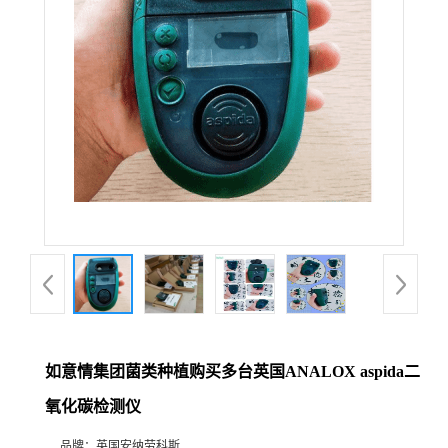
公
司
动
态
产
品
展
如意情集团菌类种植购买多台英国ANALOX aspida二
厅
氧化碳检测仪
证
品牌：
英国安纳劳科斯