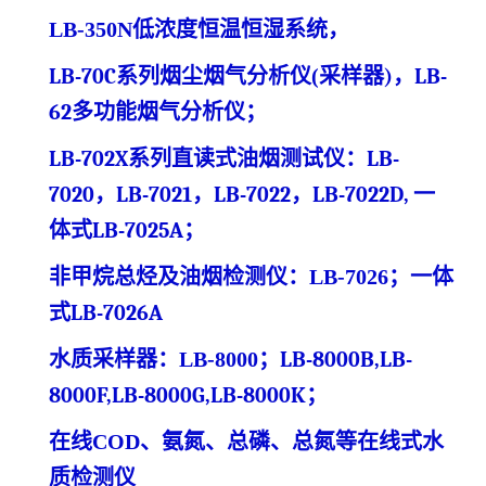
LB-350N
低浓度
恒温恒湿系统
，
LB-70C系列烟尘烟气分析仪
(
采样器
)
，
LB-
62多功能烟气分析仪
；
LB-702X系列直读式油烟测试仪
：
LB-
7020，LB-7021，LB-7022，LB-7022D,
一
体式
LB-7025A
；
非甲烷总烃及油烟检测仪：
LB-7026
；一体
式
LB-7026A
水质采样器：
LB-8000
；
LB-8000B,LB-
8000F,LB-8000G,LB-8000K
；
在线
COD、氨氮、总磷、总氮等在线
式
水
质检测仪