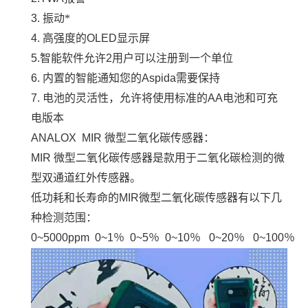
3.
振动*
4.
高强度的
OLED
显示屏
5.
智能软件允许
2
用户可以注册到一个单位
6.
内置的智能通知您的
Aspida
需要保持
7.
电池的灵活性，允许将使用标准的
AA
电池和可充
电版本
ANALOX MIR
微型二氧化碳传感器：
MIR
微型二氧化碳传感器是款用于二氧化碳检测的微
型双通道红外传感器。
低功耗和长寿命的
MIR
微型二氧化碳传感器有以下几
种检测范围：
0~5000ppm 0~1
％
0~5
％
0~10
％
0~20
％
0~100
％