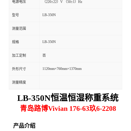
电源电压
（220±22）V （50±1）Hz
留
LB-350N
型号
言
测量范围
LB-350N
规格
加工定制
否
1120mm×760mm×1370mm
外形尺寸
测量精度
LB-
350N
恒温恒湿称重系统
青岛路博Vivian 176-63玖6-2208
产品介绍