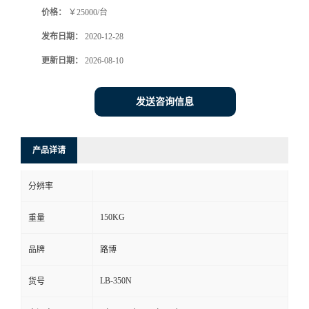
价格：
￥25000/台
书
发布日期：
2020-12-28
荣
更新日期：
2026-08-10
誉
发送咨询信息
联
产品详请
系
分辨率
方
150KG
重量
式
品牌
路博
在
LB-350N
货号
线