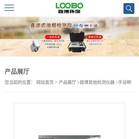
公
司
首
页
产品展厅
您当前的位置：
网站首页
>
产品展厅
>
路博其他检测仪器
>
手动称
公
量固定污染源废气等低浓度颗粒物称重系统
司
介
绍