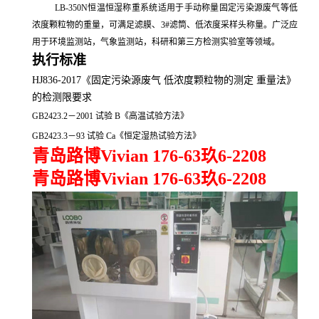
LB-350N恒温恒湿称重系统
适用于手动称量固定污染源废气等低
浓度颗粒物的重量
，
可满足滤膜、3#滤筒、低浓度采样头称量
。
广泛应
用于环境监测站，气象监测站，科研和第三方检测实验室等领域
。
执行标准
HJ836-2017《固定污染源废气 低浓度颗粒物的测定 重量法》
的检测限
要求
GB2423.2－2001 试验 B《高温试验方法》
GB2423.3－93 试验 Ca《恒定湿热试验方法》
青岛路博Vivian 176-63玖6-2208
青岛路博Vivian 176-63玖6-2208