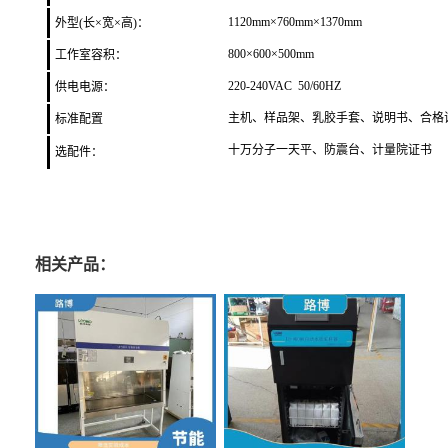
1120
mm×7
60
mm×
1370
mm
外型(长×宽×高)：
800
×
600
×
500mm
工作室容积
：
220-240VAC 50/60HZ
供电电源：
主机、样品架、乳胶手套、说明书、合格
标准配置
十万分子一天平、防震台、计量院证书
选配件：
相关产品：