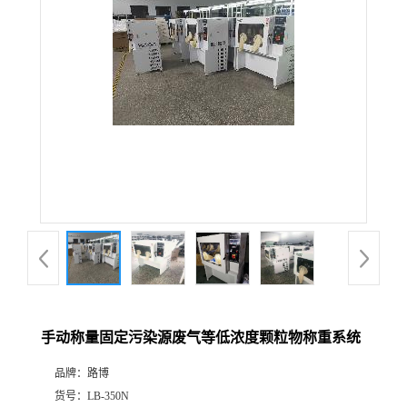
公
司
动
态
产
品
展
手动称量固定污染源废气等低浓度颗粒物称重系统
厅
品牌：
路博
证
货号：
LB-350N