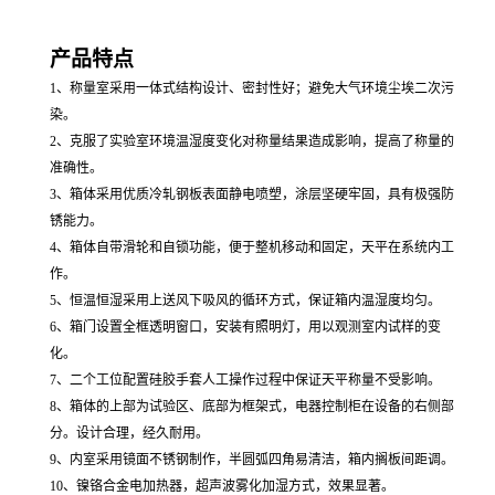
产品特点
1、
称量室采用一体式结构设计、密封性好；避免大气环境尘埃二次污
染
。
2、
克服了实验室环境温湿度变化对称量结果造成影响，提高了称量的
准确性
。
3、
箱体采用优质冷轧钢板表面静电喷塑，涂层坚硬牢固，具有极强防
锈能力
。
4、
箱体自带滑轮和自锁功能，便于整机移动和固定，天平在系统内工
作
。
5、
恒温恒湿采用上送风下吸风的循环方式，保证箱内温湿度均匀
。
6、
箱门设置全框透明窗口，
安装有照明灯，
用以观测室内试样的变
化
。
7、
二个工位
配置硅胶手套人工操作过程中保证天平称量不受影响
。
8、
箱体的上部为试验区、底部为框架式，电器控制柜在设备的右侧部
分。设计合理，经久耐用
。
9、
内室采用镜面不锈钢制作，半圆弧四角易清洁，箱内搁板间距调。
10、
镍铬合金电加热器
，
超声波雾化加湿方式，效果显著
。