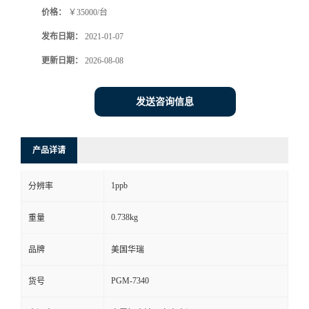
价格：
￥35000/台
书
发布日期：
2021-01-07
荣
更新日期：
2026-08-08
誉
发送咨询信息
联
产品详请
系
1ppb
分辨率
方
0.738kg
重量
式
品牌
美国华瑞
在
PGM-7340
货号
线