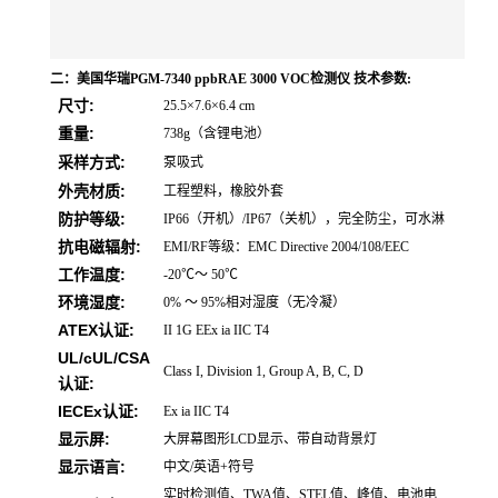
二：美国华瑞PGM-7340 ppbRAE 3000 VOC检测仪 技术参数:
尺寸:
25.5×7.6×6.4 cm
重量:
738g（含锂电池）
采样方式:
泵吸式
外壳材质:
工程塑料，橡胶外套
防护等级:
IP66（开机）/IP67（关机），完全防尘，可水淋
抗电磁辐射:
EMI/RF等级：EMC Directive 2004/108/EEC
工作温度:
-20℃～ 50℃
环境湿度:
0% ～ 95%相对湿度（无冷凝）
ATEX
:
认证
II 1G EEx ia IIC T4
UL/cUL/CSA
Class I, Division 1, Group A, B, C, D
:
认证
IECEx
:
认证
Ex ia IIC T4
显示屏:
大屏幕图形LCD显示、带自动背景灯
显示语言:
中文/英语+符号
实时检测值、TWA值、STEL值、峰值、电池电