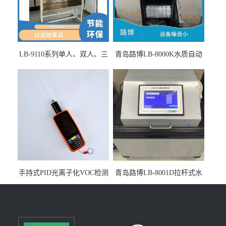
LB-9110系列单人、双人、三
青岛路博LB-8000K水质自动
人生物安全柜适用于科研机
采样器带CEP证书
构
手持式PID光离子化VOC检测
青岛路博LB-8001D拉杆式水
仪（挥发性有机物设备）
质采样器