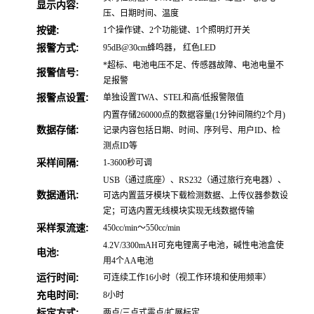
显示内容:
压、日期时间、温度
按键:
1个操作键、2个功能键、1个照明灯开关
报警方式:
95dB@30cm蜂鸣器， 红色LED
*超标、电池电压不足、传感器故障、电池电量不
报警信号:
足报警
报警点设置:
单独设置TWA、STEL和高/低报警限值
内置存储260000点的数据容量(1分钟间隔约2个月)
数据存储:
记录内容包括日期、时间、序列号、用户ID、检
测点ID等
采样间隔:
1-3600秒可调
USB（通过底座）、RS232（通过旅行充电器）、
数据通讯:
可选内置蓝牙模块下载检测数据、上传仪器参数设
定；可选内置无线模块实现无线数据传输
采样泵流速:
450cc/min～550cc/min
4.2V/3300mAH可充电锂离子电池，碱性电池盒使
电池:
用4个AA电池
运行时间:
可连续工作16小时（视工作环境和使用频率）
充电时间:
8小时
标定方式:
两点/三点式零点/扩展标定