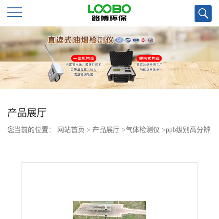
公
司
首
页
产品展厅
您当前的位置：
网站首页
>
产品展厅
>
气体检测仪
>
ppb级别高分辨
公
率挥发性有机物检测仪PGM-7340
司
介
绍