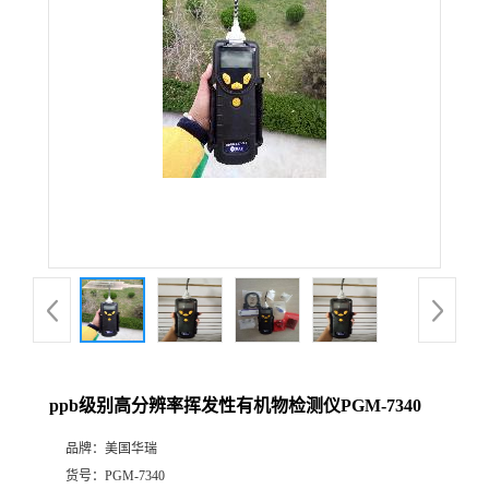
公
司
动
态
产
品
展
ppb级别高分辨率挥发性有机物检测仪PGM-7340
厅
品牌：
美国华瑞
证
货号：
PGM-7340