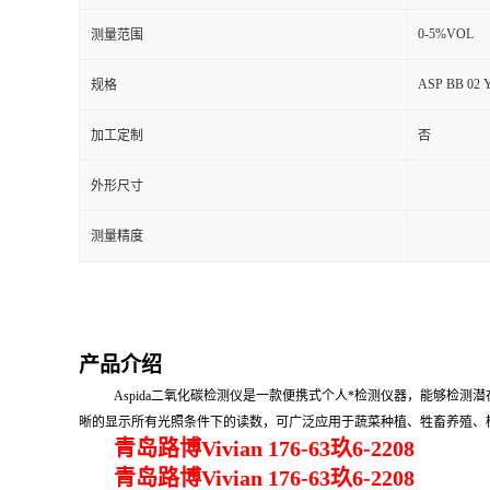
0-5%VOL
测量范围
留
ASP BB 02 Y
规格
言
加工定制
否
外形尺寸
测量精度
产品介绍
Aspida
二氧化碳检测仪是一款便携式个人*检测仪器，能够检测潜
晰的显示所有光照条件下的读数，可广泛应用于蔬菜种植、牲畜养殖、
青岛路博Vivian 176-63玖6-2208
青岛路博Vivian 176-63玖6-2208