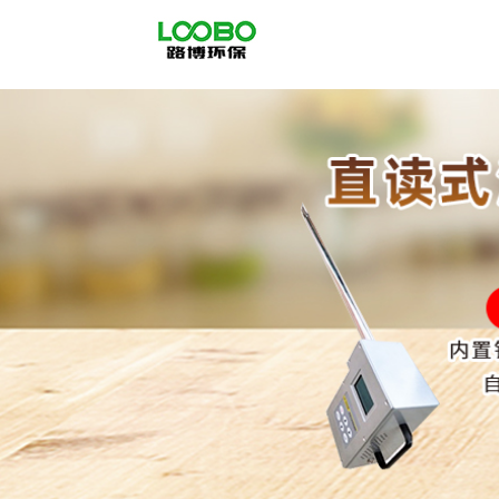
公
司
首
页
公
司
介
绍