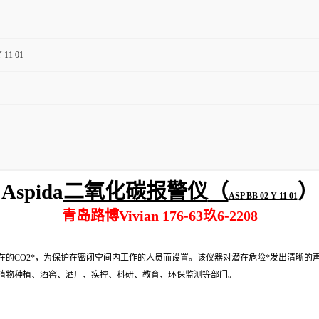
 11 01
A
spida
二氧化碳报警仪
（
）
ASP BB 02 Y 11 01
青岛路博Vivian 176-63玖6-2208
在的CO2*，为保护在密闭空间内工作的人员而设置。该仪器对潜在危险*发出清晰的
植物种植、酒窖、酒厂、疾控、科研、教育、环保监测等部门。