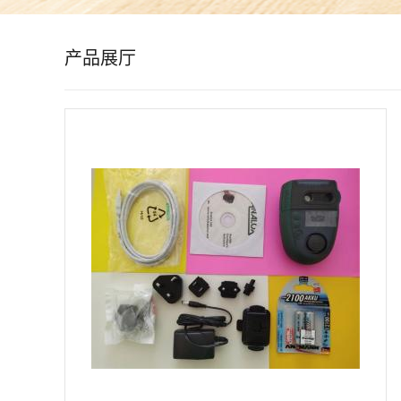
公
产品展厅
司
动
态
产
品
展
厅
证