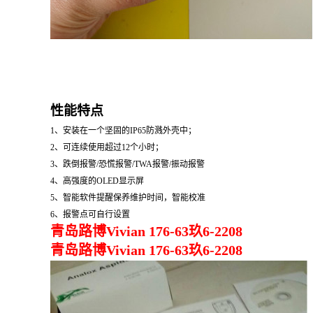
性能特点
1、
安装在一个坚固的IP65防溅外壳中
；
2、
可连续使用超过12个小时
；
3、
跌倒报警
/恐慌报警/
TWA报警
/
振动报警
4、
高强度的OLED显示屏
5、
智能软件提醒保养维护时间，智能校准
6、
报警点可自行设置
青岛路博Vivian 176-63玖6-2208
青岛路博Vivian 176-63玖6-2208