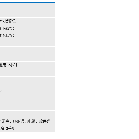
TWA报警点
浓度下
±
2%
；
度下
±
3%
；
池用12小时
；
；
；
电池，安全带夹，USB通讯电缆，软件光
速启动手册