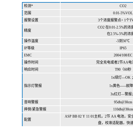
检测*
CO2
范围
0.01-5%
VOL
报警设置
3个浓度报警点+ 1个
CO2
在0.01-2.5%的
精度
在2.5%-5%的浓
操作温度
-5到50
℃
IP等级
IP65
EMC
2004/108/EC
操作时间
完全充电或者2节AA电
响应时间
T90〈60秒
1x绿灯---OK
指示灯警报
1x黄色-----故障
3x红灯—警报
音响警报
95db@30cm
摔倒/紧急警报
110db@30cm
ASP BB 02 Y 11 01主机，2节 AA 
配置
盘，校准适配器，快