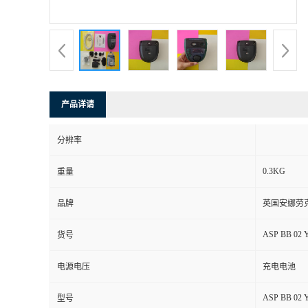
书
荣
誉
产品详请
联
分辨率
系
0.3KG
重量
方
品牌
英国安娜劳
式
ASP BB 02 Y
货号
在
电源电压
充电电池
ASP BB 02 Y
型号
线