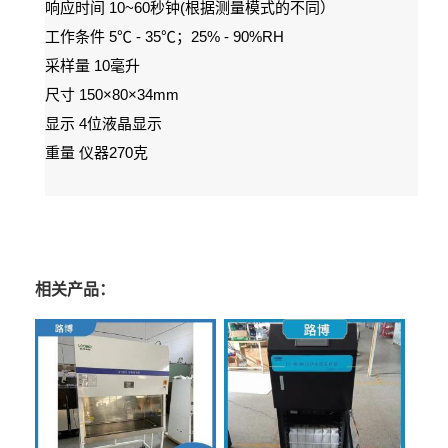
10~60
(
响应时间
秒钟
根据测量模式的不同）
5
- 35
25% - 90%RH
工作条件
℃
℃
；
10
采样量
毫升
150×80×34mm
尺寸
4
显示
位液晶显示
270
重量
仪器
克
相关产品：