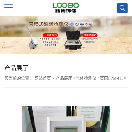
公
司
首
页
产品展厅
您当前的位置：
网站首页
>
产品展厅
>
气体检测仪
>
英国PPM-HTV
公
甲醛检测仪数据直读
司
介
绍