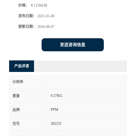
价格：
￥12500/台
书
发布日期：
2021-01-08
荣
更新日期：
2026-08-07
誉
发送咨询信息
联
产品详请
系
分辨率
方
0.27KG
重量
式
PPM
品牌
在
202231
货号
线