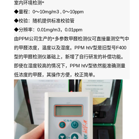
室内环境检测*
0
10mg/m3 , 0
10ppm
◆
量程：
～
～
◆
校验：随机提供标准校验管
0.01mg/m3
0.01ppm
◆
分辨率：
，
PPM
由
公司生产的*多参数甲醛检测仪可直接量测空气中
PPM htV
F400
的甲醛浓度，温度以及湿度。
型是旧型号
型的甲醛检测仪基础上，新增了自行研发的补偿功能。
PPM htV
即使在湿度较高的情况下，
型依然能准确测量
低浓度的甲醛，其操作方便，校正简单。