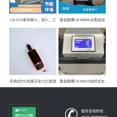
LB-9110系列单人、双人、三
青岛路博LB-8000K水质自动
人生物安全柜适用于科研机
采样器带CEP证书
构
手持式PID光离子化VOC检测
青岛路博LB-8001D拉杆式水
仪（挥发性有机物设备）
质采样器
服务咨询热线