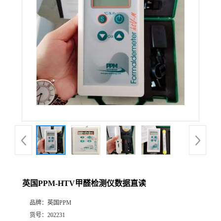
公
司
动
态
产
品
展
英国PPM-HTV甲醛检测仪数据直读
厅
品牌：
英国PPM
证
货号：
202231