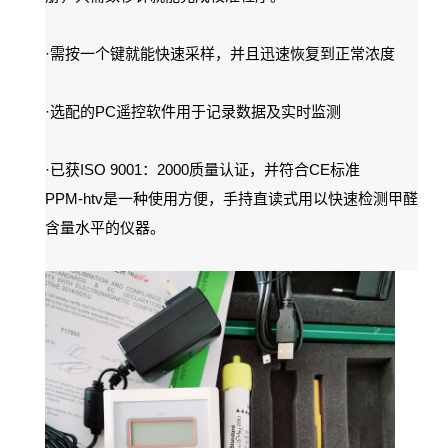
·
需按一个键就能快速采样，并且迅速恢复到正常浓度
·
PC
选配的
遥控软件用于记录数据及实时监测
·
ISO 9001
2000
CE
已获
：
质量认证，并符合
标准
PPM-htv
是一种使用方便，手持直读式用以快速检测甲醛
含量水平的仪器。