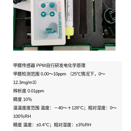
PPM
甲醛传感器
自行研发电化学原理
0.00
10ppm
25
0
甲醛检测范围
～
（
℃
情况下，
～
12.3mg/m3
）
0.01ppm
辨析度
10
精度
％
40
128°C
0
温温度度范围
温度：－
～＋
；相对湿度：
～
100
RH
％
±0.4°C
±3
RH
精度
温度：
；相对湿度：
％