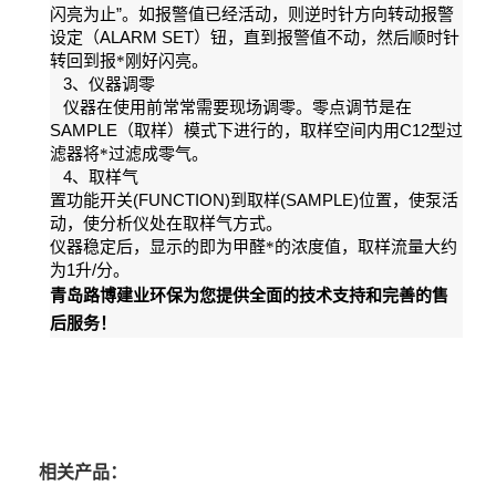
”
闪亮为止
。如报警值已经活动，则逆时针方向转动报警
ALARM SET
设定（
）钮，直到报警值不动，然后顺时针
转回到报*刚好闪亮。
3
、仪器调零
仪器在使用前常常需要现场调零。零点调节是在
SAMPLE
C12
（取样）模式下进行的，取样空间内用
型过
滤器将*过滤成零气。
4
、取样气
(FUNCTION)
(SAMPLE)
置功能开关
到取样
位置，使泵活
动，使分析仪处在取样气方式。
仪器稳定后，显示的即为甲醛*的浓度值，取样流量大约
1
/
为
升
分。
青岛路博建业环保为您提供全面的技术支持和完善的售
后服务！
相关产品：