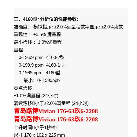
4160
三、
型*分析仪的性能参数：
: ±2.0%
: ±2.0%
准确度：
模拟指示
满量程数字显示
读数
±0.5%
重现性
：
满量程
1.0%
最小检线
：
满量程
量程：
0-19.99 ppm 4160-2
型
0-199.9 ppm 4160-1
型
0-1999 ppb 4160
型
0- 1999ppb
最小：
零点漂移
±1.0%
(24
)
满量程
小时
±2.0%
(24
)
满读漂移

小于
满量程
小时
青岛路博Vivian 176-63玖6-2208
青岛路博Vivian 176-63玖6-2208
1
上升时间

小于
秒钟

178 x 102 x 225 mm
尺寸