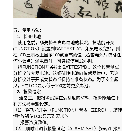
五、使用方法：
1
、检查电池
使用之前，须先检查充电电池的状况。把功能开关
(FUNCTION
BAT,TEST“A”
）设置到
，如果电池完好，则
LCD
100
在
显示板上显示
或更高的值（检查电池时忽略任
12
何小数点）满电量时，可连续使用
小时。
FUNCTION
BAT.TEST“B”
把
开关拧到
。这个位置测试
分析仪放大器电池。这组碱性电池向传感器供电，无论
分析仪处于开或关状态都保持在准备状态。为了安全起
LCD
100
见，*在
显示低于
之前更换电池。
2
、报警设定
50%
通常工厂把报警设定在满刻度的
，报警能通过下
列方法被重新设定。
1
FUNCTION
ZERO
（
） 将功能开关（
）置零（
）。旋转
“
”
LCD
零
旋钮使
显示到要求的
报警浓度数值。
2
ALARM SET
“
（
） 顺时针调节报警设定（
）旋转到
报*