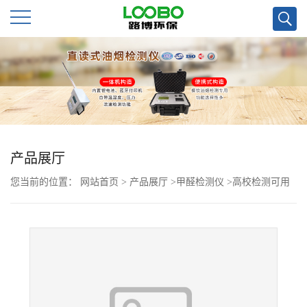
公
司
首
页
产品展厅
您当前的位置：
网站首页
>
产品展厅
>
甲醛检测仪
>
高校检测可用
公
的4160-2甲醛浓度检测仪
司
介
绍