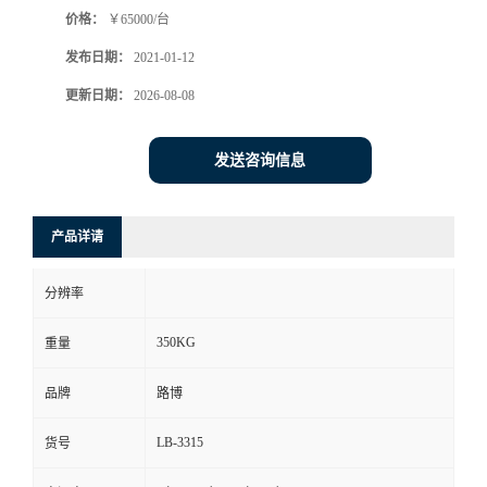
价格：
￥65000/台
书
发布日期：
2021-01-12
荣
更新日期：
2026-08-08
誉
发送咨询信息
联
产品详请
系
分辨率
方
350KG
重量
式
品牌
路博
在
LB-3315
货号
线