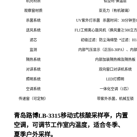
机壳材质
铝型材 保温层
观察窗材质
亚克力（有机玻璃）
杀菌系统
UV紫外灯杀菌 杀菌时间：30分钟至
送风系统
FLJ工频离心鼓风机（换风量≧500立
滤芯
初级过滤：防尘海绵垫 *过滤：H1
监测
内部气压显示（正压0-30PA）、内
隔热系统
内部加装隔热棉及隔热板
对讲系统
双向窗口对讲机系统
照明
系统
LED灯照明
空调系统
一体化空调（1匹）
传递窗（可定制）
带紫外杀菌，机械互锁
青岛路博LB-3315移动式核酸采样亭，内置
空调，可调节工作室内温度，适合冬季、
夏季户外采样。