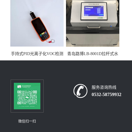
手持式PID光离子化VOC检测
青岛路博LB-8001D拉杆式水
仪（挥发性有机物设备）
质采样器
服务咨询热线
0532-58759932
微信扫一扫