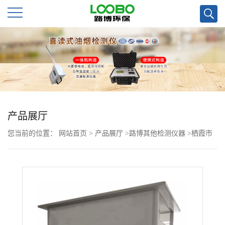
公
司
首
页
产品展厅
您当前的位置：
网站首页
>
产品展厅
>
路博其他检测仪器
>
栖霞市
公
乡镇街道 可用的LB-3315双人 隔离箱
司
介
绍