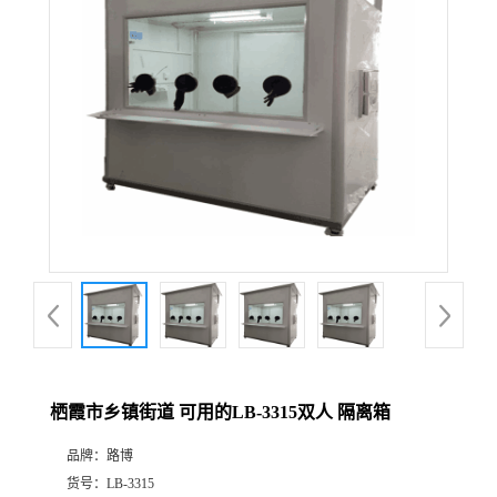
公
司
动
态
产
品
展
栖霞市乡镇街道 可用的LB-3315双人 隔离箱
厅
品牌：
路博
证
货号：
LB-3315