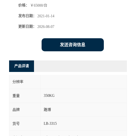
价格：
￥65000/台
书
发布日期：
2021-01-14
荣
更新日期：
2026-08-07
誉
发送咨询信息
联
产品详请
系
分辨率
方
350KG
重量
式
品牌
路博
在
LB-3315
货号
线