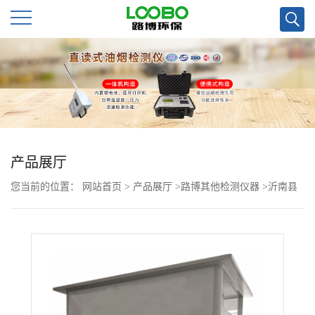
公
司
首
页
产品展厅
您当前的位置：
网站首页
>
产品展厅
>
路博其他检测仪器
>
沂南县
公
乡镇医院 可用的移动式 亭LB-3315
司
介
绍