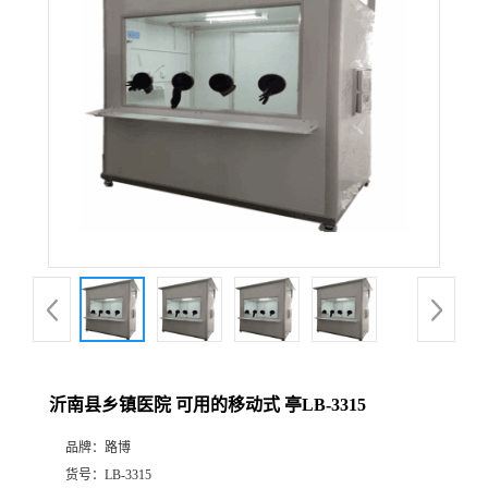
公
司
动
态
产
品
展
沂南县乡镇医院 可用的移动式 亭LB-3315
厅
品牌：
路博
证
货号：
LB-3315