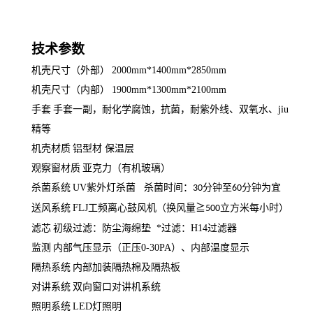
技术参数
机壳尺寸（外部）
2000mm*1400mm*2850mm
机壳尺寸（内部）
1900mm*1300mm*2100mm
手套
手套一副，耐化学腐蚀，抗菌，耐紫外线、双氧水、jiu
精等
机壳材质
铝型材 保温层
观察窗材质
亚克力（有机玻璃）
杀菌系统
UV紫外灯杀菌 杀菌时间：
分钟至
分钟为宜
30
60
送风系统
FLJ工频离心鼓风机（换风量≧
立方米每小时）
500
滤芯
初级过滤：防尘海绵垫 *过滤：H14过滤器
监测
内部气压显示（正压0-30PA）、内部温度显示
隔热系统
内部加装隔热棉及隔热板
对讲系统
双向窗口对讲机系统
照明系统
LED灯照明