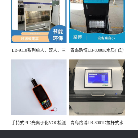
LB-9110系列单人、双人、三
青岛路博LB-8000K水质自动
人生物安全柜适用于科研机
采样器带CEP证书
构
手持式PID光离子化VOC检测
青岛路博LB-8001D拉杆式水
仪（挥发性有机物设备）
质采样器