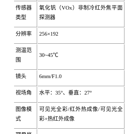
传感器
氧化钒（VOx）非制冷红外焦平面
类型
探测器
分辨率
256×192
测温范
30~45℃
围
镜头
6mm/F1.0
视场角
水平：35°、垂直：27°
图像模
可见光全彩/红外热成像/可见光全
式
彩+热红外成像