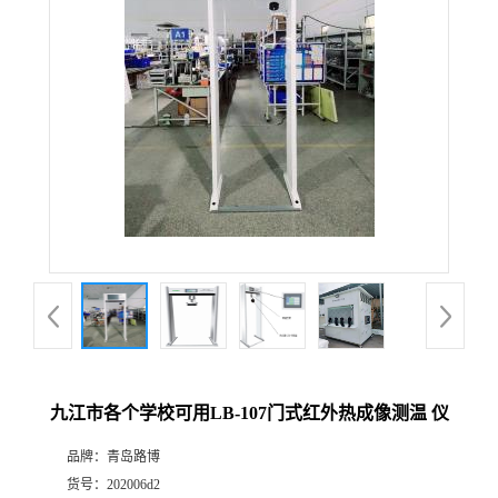
公
司
动
态
产
品
展
九江市各个学校可用LB-107门式红外热成像测温 仪
厅
品牌：
青岛路博
证
货号：
202006d2