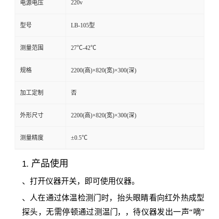
220v
电源电压
留
型号
LB-105型
言
测量范围
27℃-42℃
规格
2200(高)×820(宽)×300(深)
加工定制
否
外形尺寸
2200(高)×820(宽)×300(深)
测量精度
±0.5℃
产品使用
1.
、打开仪器开关，即可使用仪器。
、人在通过体温检测门时，抬头眼睛看向红外热成型
探头，无需停顿通过测
温门，
，待仪器发出一声
“嘀”