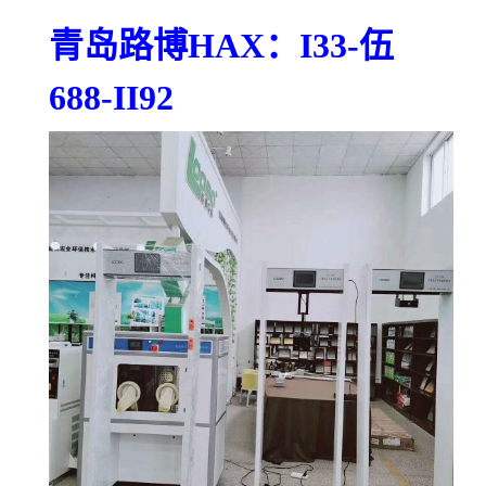
青岛路博
HAX
：
I33-
伍
688-II92