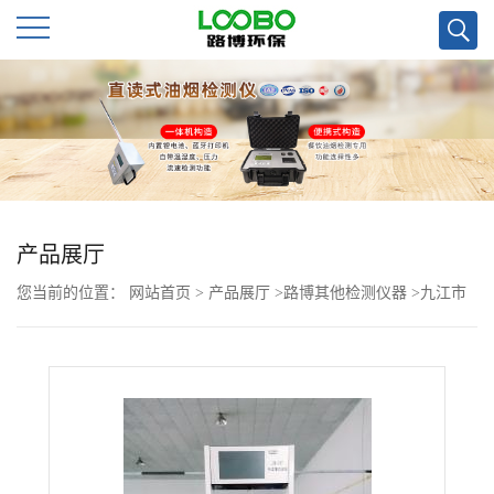
公
司
首
页
产品展厅
您当前的位置：
网站首页
>
产品展厅
>
路博其他检测仪器
>
九江市
公
各个学校可用LB-107门式红外热成像测温 仪
司
介
绍