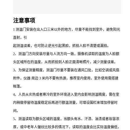
注意事项
1 测温门安装在出入口三米以外的地方，尽量不能找到室外，避免阳光
直射，引
起测温误差，也可防止逆光引起黑脸，抓拍人脸不清楚或漏拍。
2、测温门方向安装尽量与人流方向一致，摄像机读取的温度为人脸额
头区域所在的温度，从而抓拍到人脸正面清晰照片，减少测量误差。
3、为保证测量精度，测温门尽量不要装在通风口处，比如空调或风扇
附件，仪器 周边 3 米内不要有热源，推荐室内使用，室外使用需搭建
帐篷。
4、人员从炎热或者寒冷的室外环境进入室内会影响测温精度，需在室
内稍做停留待温度稳定后再进行额温测量，可增设围栏来增加停留时
间。
5、测温读取为额头区域的温度，当额头有水、汗渍、油渍或者妆容浓
厚，或中老年人皱纹比较多的情况下，读取的温度会比实际温度偏低，