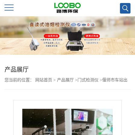
公
司
首
页
产品展厅
您当前的位置：
网站首页
>
产品展厅
>
门式检测仪
>
偃师市车站出
公
入口检测可用的热成像原理温度筛查仪LB-107
司
介
绍