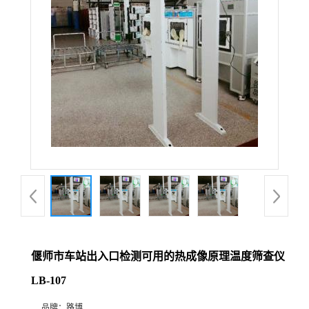
公
司
动
态
产
品
展
偃师市车站出入口检测可用的热成像原理温度筛查仪
厅
LB-107
证
品牌：
路博