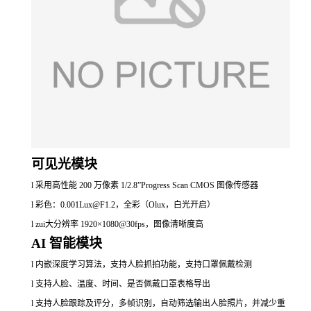
可见光模块
l
采用高性能
200
万像素
1/2.8”Progress Scan CMOS
图像传感器
l
彩色：
0.001Lux@F1.2
，全彩（
Olux
，白光开启）
l
zui大分辨率
1920
×
1080@30fps
，图像清晰度高
AI 智能模块
l
内嵌深度学习算法，支持人脸抓拍功能，支持口罩佩戴检测
l
支持人脸、温度、时间、是否佩戴口罩表格导出
l
支持人脸跟踪及评分，多帧识别，自动筛选输出人脸照片，并减少重