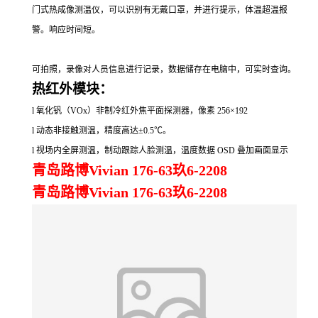
门式热成像测温仪，可以识别有无戴口罩，并进行提示，体温超温报
警。响应时间短。
可拍照，录像对人员信息进行记录，数据储存在电脑中，可实时查询。
热红外模块：
l
氧化钒（
VOx
）非制冷红外焦平面探测器，像素
256
×
192
l
动态非接触测温，精度高达±
0.5
℃。
l
视场内全屏测温，制动跟踪人脸测温，温度数据
OSD
叠加画面显示
青岛路博Vivian 176-63玖6-2208
青岛路博Vivian 176-63玖6-2208