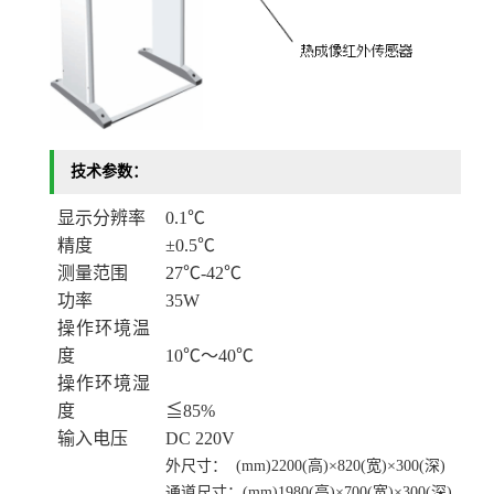
技术参数：
显示分辨率
0.1℃
精度
±0.5℃
测量范围
27℃-42℃
功率
35W
操作环境温
度
10℃～40℃
操作环境湿
度
≦85%
输入电压
DC 220V
外尺寸： (mm)2200(高)×820(宽)×300(深)
通道尺寸：(mm)1980(高)×700(宽)×300(深)