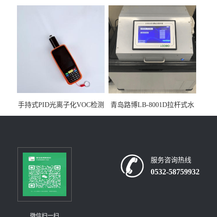
人生物安全柜适用于科研机
采样器带CEP证书
构
手持式PID光离子化VOC检测
青岛路博LB-8001D拉杆式水
仪（挥发性有机物设备）
质采样器
服务咨询热线
0532-58759932
微信扫一扫