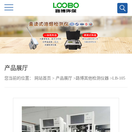
公
司
首
页
产品展厅
您当前的位置：
网站首页
>
产品展厅
>
路博其他检测仪器
>
LB-105
公
与LB-107 门式测温 仪
司
介
绍