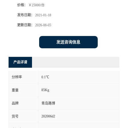
价格：
￥25000/台
书
发布日期：
2021-01-18
荣
更新日期：
2026-08-05
誉
发送咨询信息
联
产品详请
系
分辨率
0.1℃
方
85Kg
重量
式
品牌
青岛路博
在
202006d2
货号
线