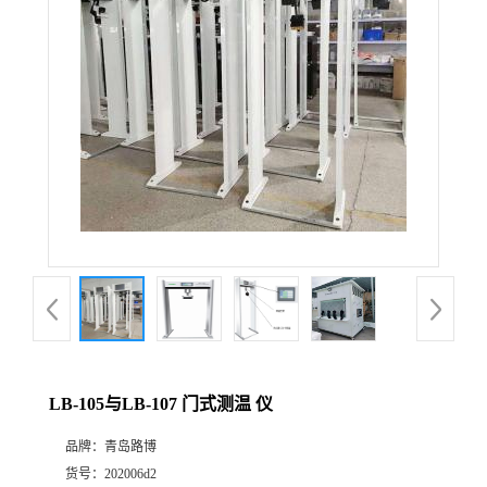
公
司
动
态
产
品
展
LB-105与LB-107 门式测温 仪
厅
品牌：
青岛路博
证
货号：
202006d2