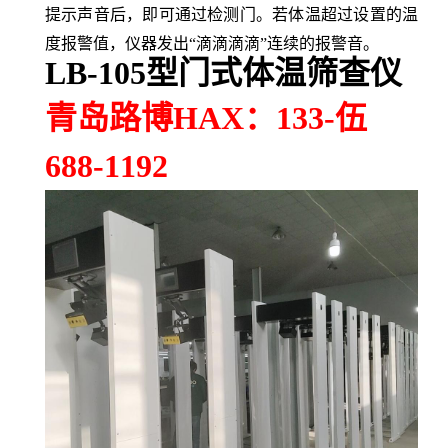
提示声音后，即可通过检测门。若体温超过设置的温
度报警值，仪器发出“滴滴滴滴”连续的报警音。
LB-105型门式体温筛查仪
青岛路博
HAX
：
133-
伍
688-1192