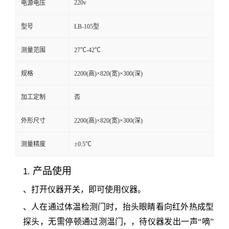
220v
电源电压
留
型号
LB-105型
言
测量范围
27℃-42℃
规格
2200(高)×820(宽)×300(深)
加工定制
否
外形尺寸
2200(高)×820(宽)×300(深)
测量精度
±0.5℃
产品使用
1.
、打开仪器开关，即可使用仪器。
、人在通过体温检测门时，抬头眼睛看向红外热成型
探头，无需停顿通过测
温门，
，待仪器发出一声
“嘀”