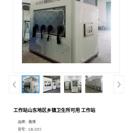
公
司
动
态
产
品
展
工作站山东地区乡镇卫生所可用 工作站
厅
品牌：
路博
证
货号：
LB-3315