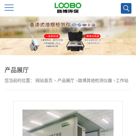
公
司
首
页
产品展厅
您当前的位置：
网站首页
>
产品展厅
>
路博其他检测仪器
>
工作站
公
山东地区乡镇卫生所可用 工作站
司
介
绍