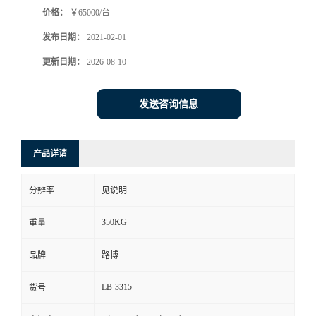
价格：
￥65000/台
书
发布日期：
2021-02-01
荣
更新日期：
2026-08-10
誉
发送咨询信息
联
产品详请
系
分辨率
见说明
方
350KG
重量
式
品牌
路博
在
LB-3315
货号
线