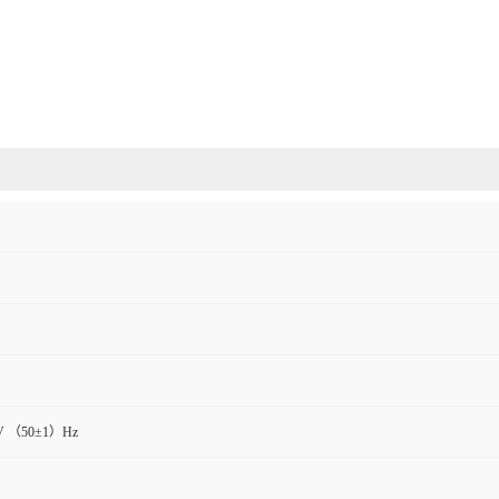
V （50±1）Hz