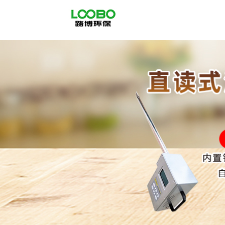
公
司
首
页
公
司
介
绍