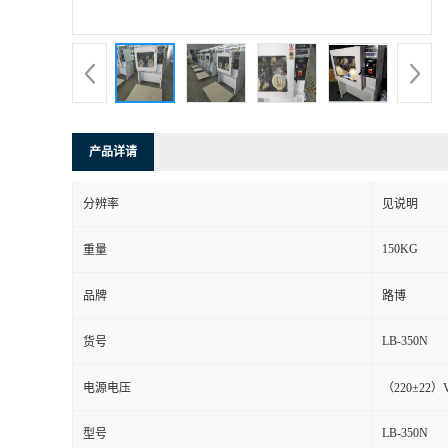
书
荣
誉
产品详请
联
分辨率
见说明
系
150KG
重量
方
品牌
路博
式
LB-350N
货号
在
电源电压
（220±22）
LB-350N
型号
线