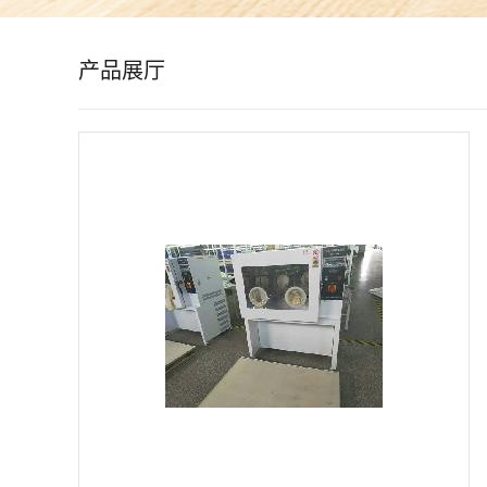
公
产品展厅
司
动
态
产
品
展
厅
证