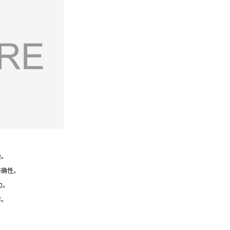
染
。
准确性
。
力
。
作
。
。