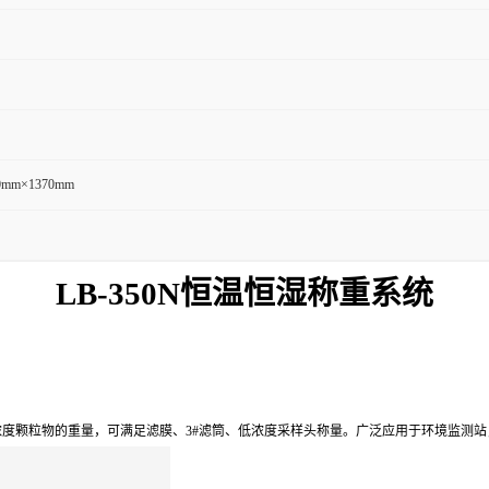
0mm×1370mm
LB-
350N
恒温恒湿称重系统
浓度颗粒物的重量
，
可满足滤膜、3#滤筒、低浓度采样头称量
。
广泛应用于环境监测站