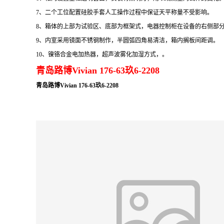
7、
二个工位
配置硅胶手套人工操作过程中保证天平称量不受影响
。
8、
箱体的上部为试验区、底部为框架式，电器控制柜在设备的右侧部
9、
内室采用镜面不锈钢制作，半圆弧四角易清洁，箱内搁板间距调。
10、
镍铬合金电加热器
，
超声波雾化加湿方式，
。
青岛路博Vivian 176-63玖6-2208
青岛路博Vivian 176-63玖6-2208