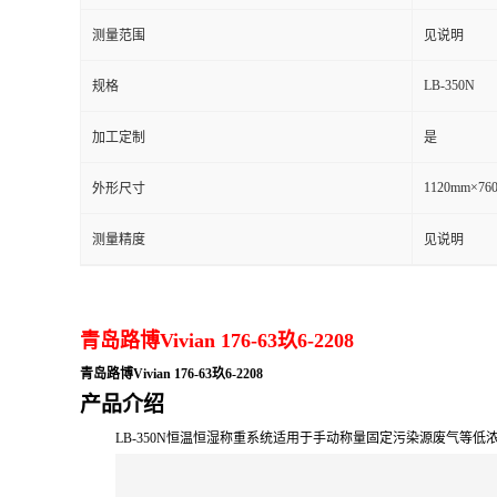
测量范围
见说明
留
LB-350N
规格
言
加工定制
是
1120mm×76
外形尺寸
测量精度
见说明
青岛路博Vivian 176-63玖6-2208
青岛路博Vivian 176-63玖6-2208
产品介绍
LB-350N恒温恒湿称重系统
适用于手动称量固定污染源废气等低