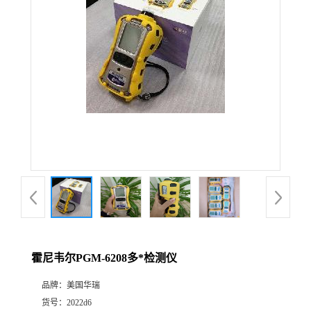
公
司
动
态
产
品
展
霍尼韦尔PGM-6208多*检测仪
厅
品牌：
美国华瑞
证
货号：
2022d6