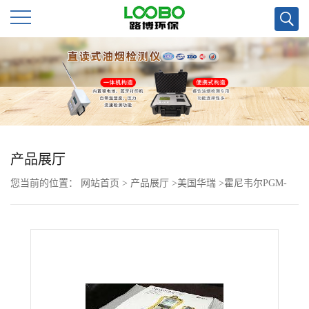
公
司
首
页
产品展厅
您当前的位置：
网站首页
>
产品展厅
>
美国华瑞
>
霍尼韦尔PGM-
公
6208多*检测仪
司
介
绍