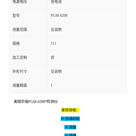
电源电压
充电池
留
PGM-6208
型号
言
测量范围
见说明
111
规格
加工定制
否
外形尺寸
见说明
1
测量精度
美国华瑞PGM-6208*检测仪
使用领域：
※ 石油石化
※ 冶金
※ 环保