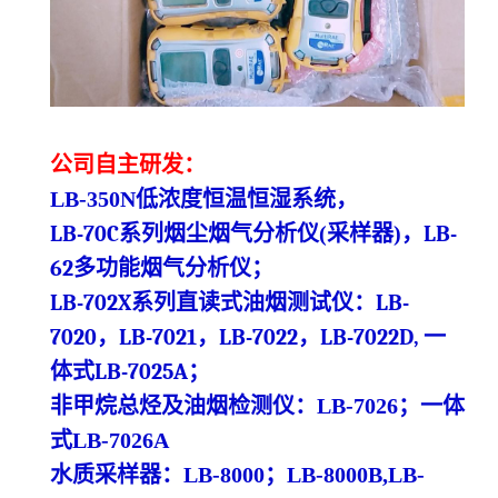
公司自主研发：
LB-350N
低浓度
恒温恒湿系统
，
LB-70C系列烟尘烟气分析仪
(
采样器
)
，
LB-
62多功能烟气分析仪
；
LB-702X系列直读式油烟测试仪
：
LB-
7020，LB-7021，LB-7022，LB-7022D,
一
体式
LB-7025A
；
非甲烷总烃及油烟检测仪：
LB-7026
；一体
式
LB-7026A
水质采样器：
LB-8000
；
LB-8000B,LB-