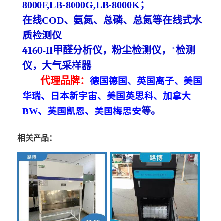
8000F,LB-8000G,LB-8000K
；
在线
COD、氨氮、总磷、总氮等在线
式
水
质检测仪
4160-
II甲醛分析仪，粉尘检测仪，*检测
仪
，大气采样器
代理
品牌
：
德国德国、英国离子、美国
华瑞、日本新宇宙、美国英思科、加拿大
等
。
BW、英国凯恩、美国梅思安
相关产品：