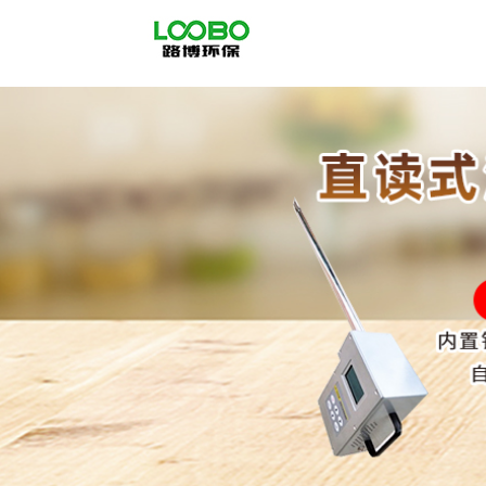
公
司
首
页
公
司
介
绍