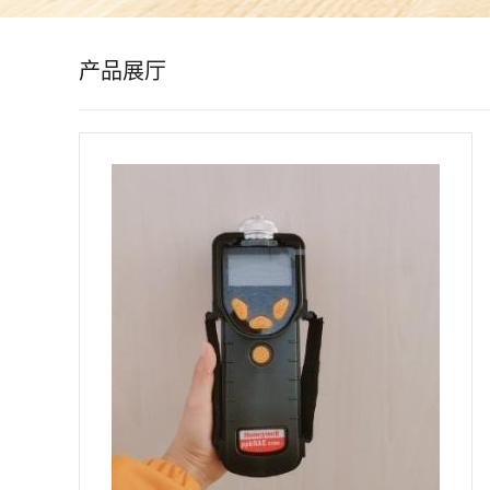
公
产品展厅
司
动
态
产
品
展
厅
证