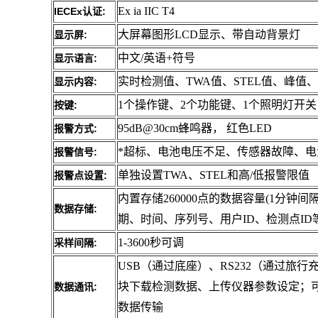
Ex ia IIC T4
IECEx
:
认证
大屏幕图形LCD显示、带自动背景灯
显示屏:
中文/英语+符号
显示语言:
实时检测值、TWA值、STEL值、峰值
显示内容:
1个操作键、2个功能键、1个照明灯开关
按键:
95dB@30cm蜂鸣器， 红色LED
报警方式:
*超标、电池电压不足、传感器故障、
报警信号:
单独设置TWA、STEL和高/低报警限值
报警点设置:
内置存储260000点的数据容量(1分钟
数据存储:
期、时间、序列号、用户ID、检测点ID
1-3600秒可调
采样间隔:
USB（通过底座）、RS232（通过旅
块下载检测数据、上传仪器参数设定；
数据通讯:
数据传输