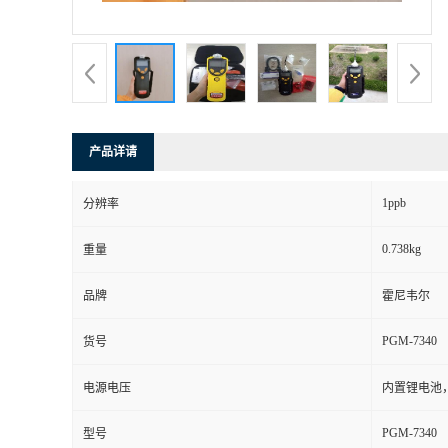
书
荣
誉
产品详请
联
1ppb
分辨率
系
0.738kg
重量
方
品牌
霍尼韦尔
式
PGM-7340
货号
在
电源电压
内置锂电池，
PGM-7340
型号
线