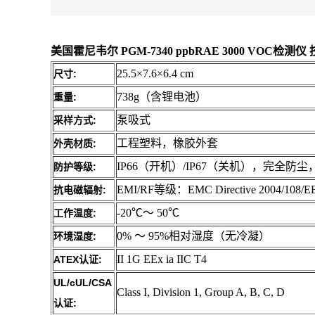
美国霍尼韦尔 PGM-7340 ppbRAE 3000 VOC检测仪
25.5×7.6×6.4 cm
尺寸:
738g（含锂电池）
重量:
泵吸式
采样方式:
工程塑料，橡胶外套
外壳材质:
IP66（开机）/IP67（关机），完全防
防护等级:
EMI/RF等级：EMC Directive 2004/108/E
抗电磁辐射:
-20℃～ 50℃
工作温度:
0% ～ 95%相对湿度（无冷凝）
环境湿度:
II 1G EEx ia IIC T4
ATEX
:
认证
UL/cUL/CSA
Class I, Division 1, Group A, B, C, D
:
认证