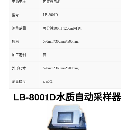
电源电压
内置锂电池
留
LB-8001D
型号
言
测量范围
每分钟300ml-1200ml可调;
570mm*360mm*500mm;
规格
加工定制
否
570mm*360mm*500mm;
外形尺寸
≤ ±5%
测量精度
LB-800
1
D
水质自动采样器