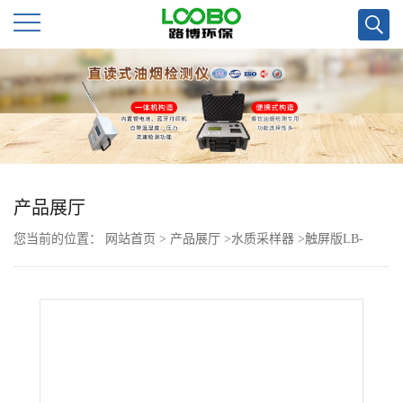
公
司
首
页
产品展厅
您当前的位置：
网站首页
>
产品展厅
>
水质采样器
>
触屏版LB-
公
8001D水质自动采样器
司
介
绍