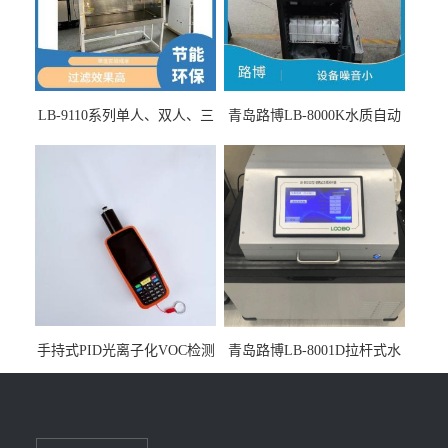
LB-9110系列单人、双人、三
青岛路博LB-8000K水质自动
人生物安全柜适用于科研机
采样器带CEP证书
构
手持式PID光离子化VOC检测
青岛路博LB-8001D拉杆式水
仪（挥发性有机物设备）
质采样器