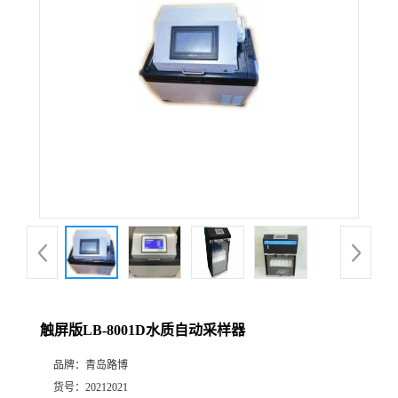
公
司
动
态
产
品
展
触屏版LB-8001D水质自动采样器
厅
品牌：
青岛路博
证
货号：
20212021