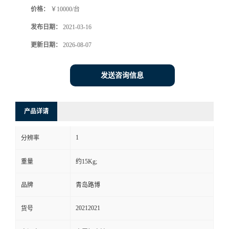
价格：
￥10000/台
书
发布日期：
2021-03-16
荣
更新日期：
2026-08-07
誉
发送咨询信息
联
产品详请
系
1
分辨率
方
重量
约15Kg;
式
品牌
青岛路博
在
20212021
货号
线