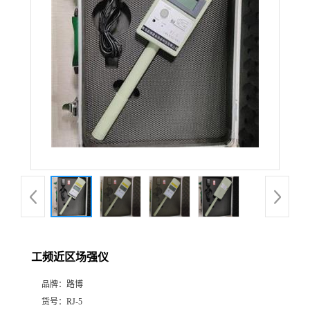
公
司
动
态
产
品
展
工频近区场强仪
厅
品牌：
路博
证
货号：
RJ-5