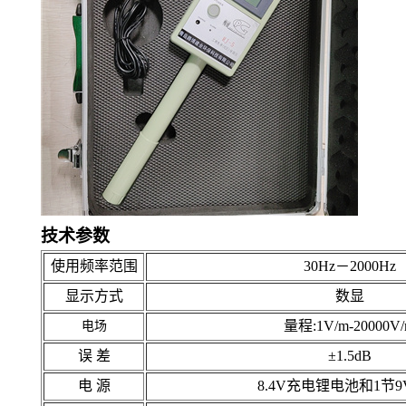
技术参数
使用频率范围
30Hz－2000Hz
显示方式
数显
量程:1V/m-20000V
电场
误 差
±1.5dB
电 源
8.4V充电锂电池和1节