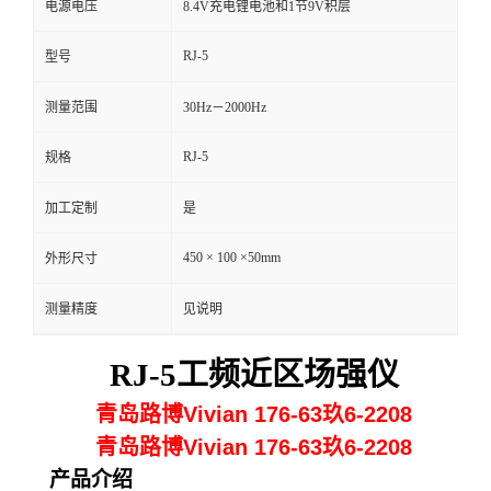
电源电压
8.4V充电锂电池和1节9V积层
留
RJ-5
型号
言
测量范围
30Hz－2000Hz
RJ-5
规格
加工定制
是
450 × 100 ×50mm
外形尺寸
测量精度
见说明
RJ-5工频近区场强仪
青岛路博Vivian 176-63玖6-2208
青岛路博Vivian 176-63玖6-2208
产品介绍