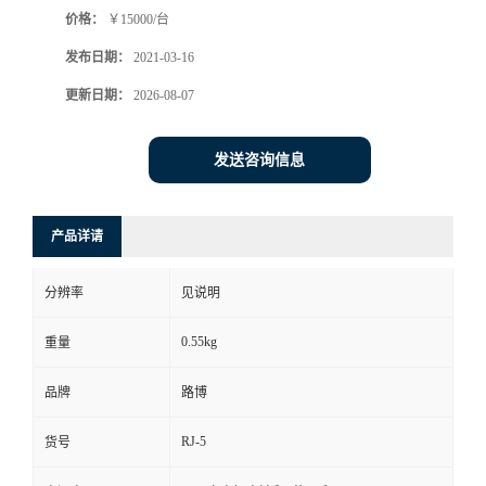
价格：
￥15000/台
书
发布日期：
2021-03-16
荣
更新日期：
2026-08-07
誉
发送咨询信息
联
产品详请
系
分辨率
见说明
方
0.55kg
重量
式
品牌
路博
在
RJ-5
货号
线