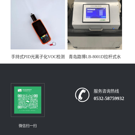
构
手持式PID光离子化VOC检测
青岛路博LB-8001D拉杆式水
仪（挥发性有机物设备）
质采样器
服务咨询热线
0532-58759932
微信扫一扫