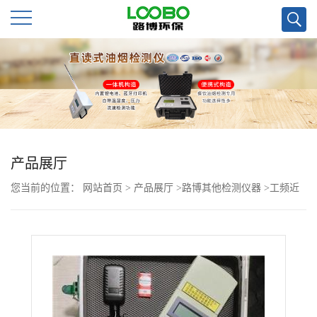
公
司
首
页
产品展厅
您当前的位置：
网站首页
>
产品展厅
>
路博其他检测仪器
>
工频近
公
区场强仪
司
介
绍