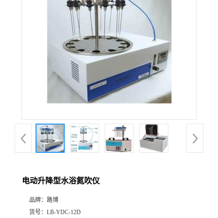
公
司
动
态
产
品
展
电动升降型水浴氮吹仪
厅
品牌：
路博
证
货号：
LB-YDC-12D