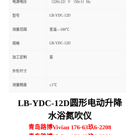
电源电压
（220±22）V （50±1）Hz
留
LB-YDC-12D
型号
言
测量范围
室温---100℃
LB-YDC-12D
规格
加工定制
是
外形尺寸
测量精度
±1℃
LB-YDC-12D圆形电动升降
水浴氮吹仪
青岛路博Vivian 176-63玖6-2208