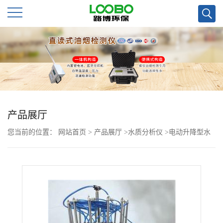
公
司
首
页
产品展厅
您当前的位置：
网站首页
>
产品展厅
>
水质分析仪
>
电动升降型水
公
浴氮吹仪
司
介
绍