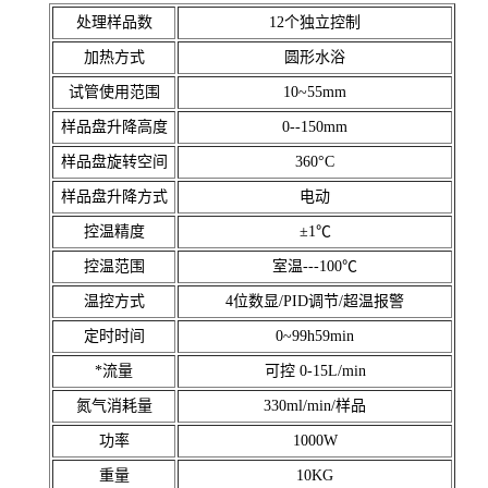
处理样品数
12个独立控制
加热方式
圆形水浴
试管使用范围
10~55mm
样品盘升降高度
0--150mm
样品盘旋转空间
360°C
样品盘升降方式
电动
控温精度
±1℃
控温范围
室温---100℃
温控方式
4位数显/PID调节/超温报警
定时时间
0~99h59min
*流量
可控 0-15L/min
氮气消耗量
330ml/min/样品
功率
1000W
重量
10KG