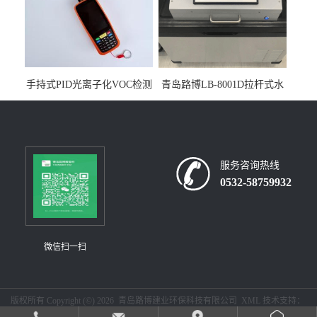
手持式PID光离子化VOC检测
青岛路博LB-8001D拉杆式水
仪（挥发性有机物设备）
质采样器
服务咨询热线
0532-58759932
微信扫一扫
版权所有 Copyright (©) 2026
青岛路博建业环保科技有限公司
XML
技术支持：