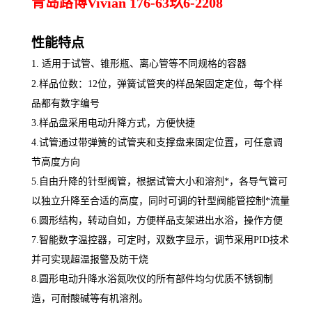
青岛路博Vivian 176-63玖6-2208
性能特点
1.
适用于试管、锥形瓶、离心管等不同规格的容器
2.样品位数：12位，弹簧试管夹的样品架固定定位，每个样
品都有数字编号
3.样品盘采用电动升降方式，方便快捷
4.试管通过带弹簧的试管夹和支撑盘来固定位置，可任意调
节高度方向
5.自由升降的针型阀管，根据试管大小和溶剂*，各导气管可
以独立升降至合适的高度，同时可调的针型阀能管控制*流量
6.圆形结构，转动自如，方便样品支架进出水浴，操作方便
7.智能数字温控器，可定时，双数字显示，调节采用PID技术
并可实现超温报警及防干烧
8.圆形电动升降水浴氮吹仪的所有部件均匀优质不锈钢制
造，可耐酸碱等有机溶剂。