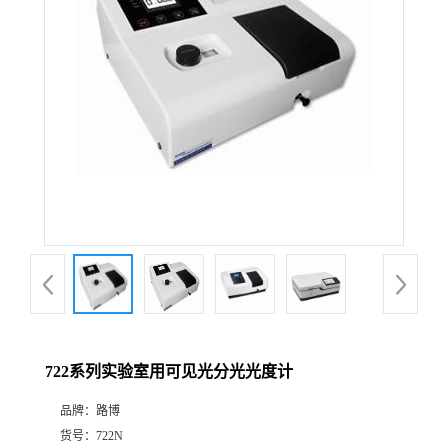
公
司
动
态
产
品
展
722系列实验室用可见光分光光度计
厅
品牌：
路博
证
货号：
722N