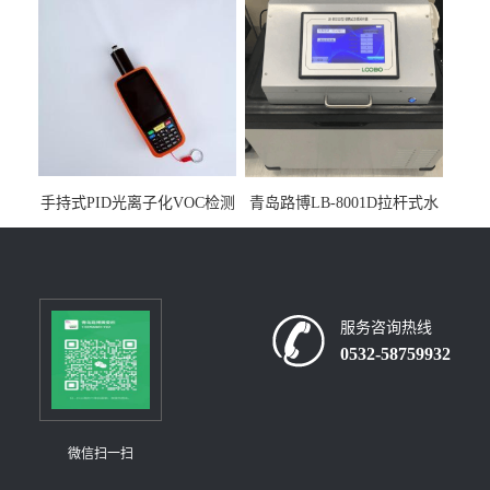
构
手持式PID光离子化VOC检测
青岛路博LB-8001D拉杆式水
仪（挥发性有机物设备）
质采样器
服务咨询热线
0532-58759932
微信扫一扫