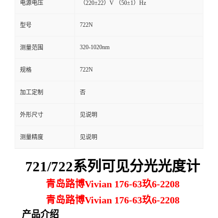
电源电压
（220±22）V （50±1）Hz
留
722N
型号
言
320-1020nm
测量范围
722N
规格
加工定制
否
外形尺寸
见说明
测量精度
见说明
721/722系列可见分光光度计
青岛路博Vivian 176-63玖6-2208
青岛路博Vivian 176-63玖6-2208
产品介绍