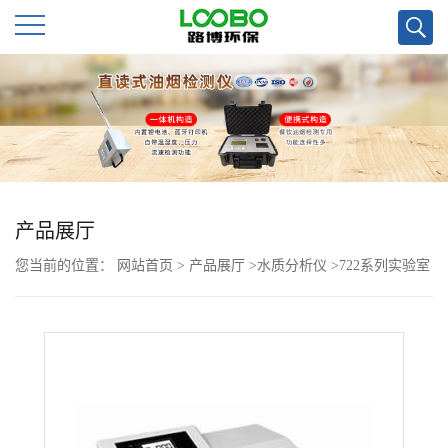
公
司
首
页
产品展厅
您当前的位置：
网站首页
>
产品展厅
>
水质分析仪
>
722系列实验室
公
用可见光分光光度计
司
介
绍