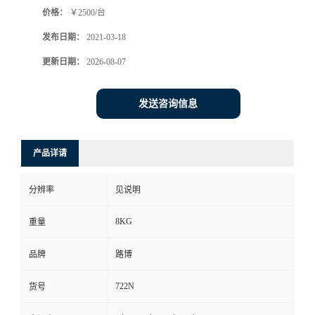
价格：
￥2500/台
书
发布日期：
2021-03-18
荣
更新日期：
2026-08-07
誉
发送咨询信息
联
产品详请
系
分辨率
见说明
方
8KG
重量
式
品牌
路博
在
722N
货号
线