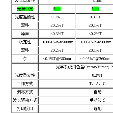
波长重复性
≤1nm
光谱带宽
6nm
5nm
光度准确性
0.5%T
0.3%T
漂移
≤0.2%T
≤0.1%T
噪声
≤0.3%T
≤0.2%T
稳定性
±0.004A/h@500nm
±0.004A/h@500nm
漂移
≤0.2%T
≤0.1%T
杂
≤0.1%T@360nm
≤0.05%T@360nm
光学系统消色差Czerny-Turner(1200
光度重复性
0.2%T
工作方式
T、A、C
调零方式
自动
波长驱动方式
手动波长
打印接口
选配