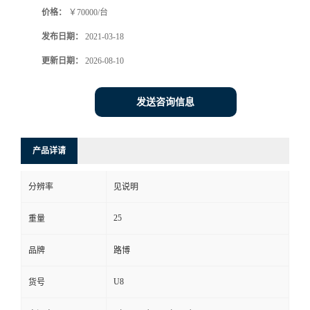
价格：
￥70000/台
书
发布日期：
2021-03-18
荣
更新日期：
2026-08-10
誉
发送咨询信息
联
产品详请
系
分辨率
见说明
方
25
重量
式
品牌
路博
在
U8
货号
线