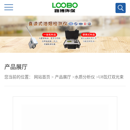
公
司
首
页
产品展厅
您当前的位置：
网站首页
>
产品展厅
>
水质分析仪
>
U8氙灯双光束
公
紫外可见分光光度计
司
介
绍