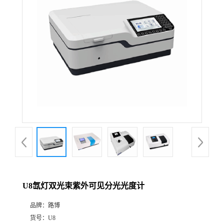
公
司
动
态
产
品
展
U8氙灯双光束紫外可见分光光度计
厅
品牌：
路博
证
货号：
U8