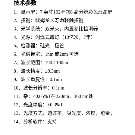
技术参数
1、
显示屏：7 英寸1024*768 高分辨彩色液晶屏
2、
按键：欧姆龙长寿命轻触按键
3、
光学系统：双光束，内置参比检测器
4、
光源：闪烁式氙灯（10亿次，7年）
5、
检测器：硅光二极管
6、
光谱带宽：1nm 或2nm 可选
7、
波长范围：190-1100nm
8、
波长精度：±0.3nm
9、
波长重复性：0.1nm
10、
波长分辨率：0.1nm
11、
杂：≤0.05%T在220nm．360 nm处
12、
光度精度：±0.3%T
13、
光度方式：透过率，吸光度，浓度，能量；
14、
分析软件：支持