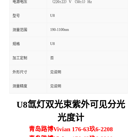
电源电压
（220±22）V （50±1）Hz
留
U8
型号
言
190-1100nm
测量范围
U8
规格
加工定制
否
外形尺寸
见说明
测量精度
见说明
U8氙灯双光束紫外可见分光
光度计
青岛路博Vivian 176-63玖6-2208