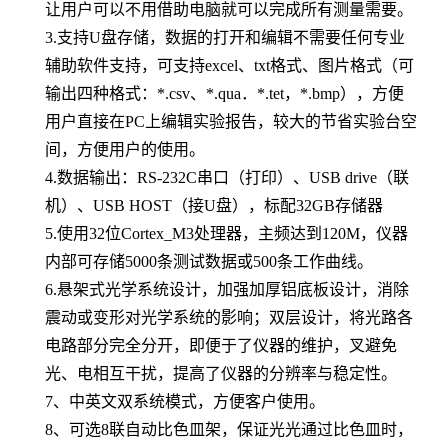
让用户可以不用借助电脑就可以完成所有测量需要。
3.支持U盘存储，数据的打开和编辑不需要任何专业
辅助软件支持，可支持excel、txt格式、图片格式（可
输出四种格式：*.csv、*.qua．*.tet，*.bmp），方便
用户直接在PC上编辑实验报告，较大的节省实验台空
间，方便用户的使用。
4.数据输出：RS-232C串口（打印）、USB drive（联
机）、USB HOST（接U盘），标配32GB存储器
5.使用32位Cortex_M3处理器，主频达到120M，仪器
内部可存储5000条测试数据或500条工作曲线。
6.悬架式光学系统设计，加强加厚铝底板设计，消除
震动或变形对光学系统的影响；双层设计，将光路各
电路部分完全分开，即便于了仪器的维护，叉避免
光、电相互干扰，提高了仪器的分辨率与稳定性。
7
、中英文双系统模式，方便客户使用。
8
、可选8联自动比色皿架，保证光光通过比色皿时，