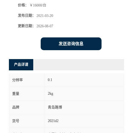
价格：
￥16000/台
书
发布日期：
2021-03-20
荣
更新日期：
2026-08-07
誉
发送咨询信息
联
产品详请
系
0.1
分辨率
方
2kg
重量
式
品牌
青岛路博
在
2021d2
货号
线