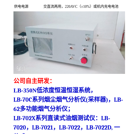
供电电源
交直流两用，220AVC（±10%）或机内充电电池
公司自主研发：
LB-350N
低浓度
恒温恒湿系统
，
LB-70C系列烟尘烟气分析仪
(
采样器
)
，
LB-
62多功能烟气分析仪
；
LB-702X系列直读式油烟测试仪
：
LB-
7020，LB-7021，LB-7022，LB-7022D,
一