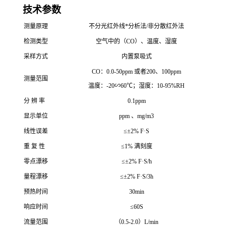
技术参数
测量原理
不分光红外线*分析法/非分散红外法
检测类型
空气中的（CO）、温度、湿度
采样方式
内置泵吸式
CO：0.0-50ppm 或者200、100ppm
测量范围
温度：-20∽60℃；湿度：10-95%RH
分 辨 率
0.1ppm
显示单位
ppm 、mg/m3
线性误差
≤±2% F·S
重 复 性
≤1% 满刻度
零点漂移
≤±2% F·S/h
量程漂移
≤±2% F·S/3h
预热时间
30min
响应时间
≤60S
流量范围
（0.5-2.0）L/min