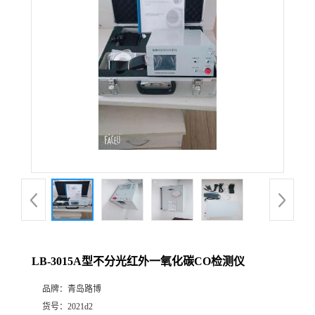
公
司
动
态
产
品
展
LB-3015A型不分光红外一氧化碳CO检测仪
厅
品牌：
青岛路博
证
货号：
2021d2