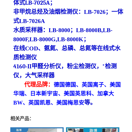
体式
LB-7025A
；
非甲烷总烃及油烟检测仪：
LB-7026
；一体
式
LB-7026A
水质采样器：
LB-8000
；
LB-8000B,LB-
8000F,LB-8000G,LB-8000K
；
在线
COD、氨氮、总磷、总氮等在线
式
水
质检测仪
4160-
II甲醛分析仪，粉尘检测仪，*检测
仪
，大气采样器
代理
品牌
：
德国德国、英国离子、美国
华瑞、日本新宇宙、美国英思科、加拿大
等
。
BW、英国凯恩、美国梅思安
相关产品：