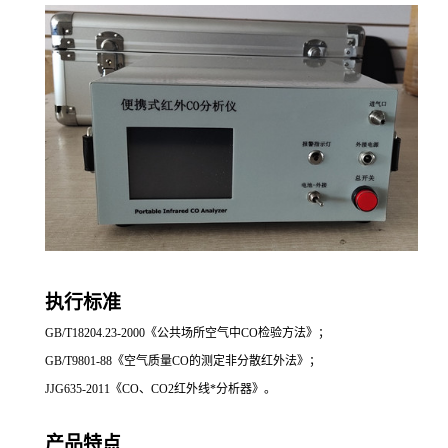
执行标准
GB/T18204.23-2000《公共场所空气中
CO
检验方法》；
GB/T9801-88《空气质量
CO
的测定非分散红外法》；
JJG635-2011《
CO
、CO2红外线*分析器》。
产品特点