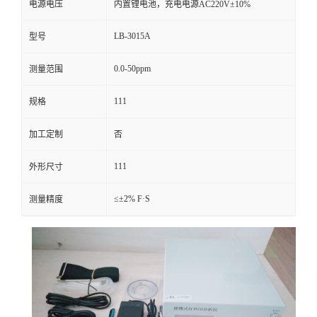
电源电压
内置锂电池，充电电源AC220V±10%
留
LB-3015A
型号
言
0.0-50ppm
测量范围
111
规格
加工定制
否
111
外形尺寸
≤±2% F·S
测量精度