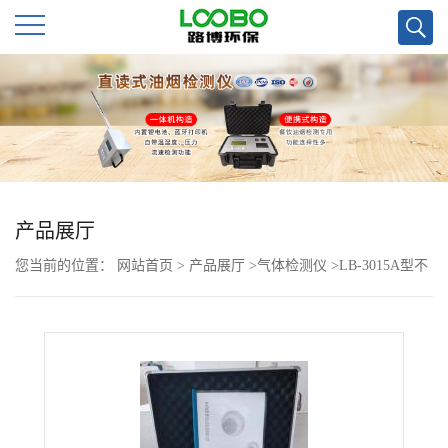
公
司
首
页
产品展厅
您当前的位置：
网站首页
>
产品展厅
>
气体检测仪
>
LB-3015A型不
公
分光红外一氧化碳CO检测仪
司
介
绍