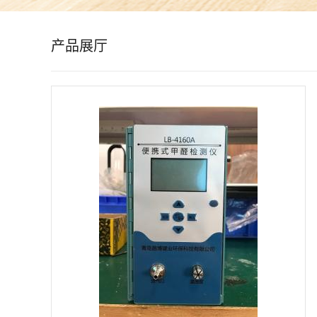
公
产品展厅
司
动
态
产
品
展
厅
证