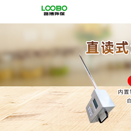
公
司
首
页
公
司
介
绍