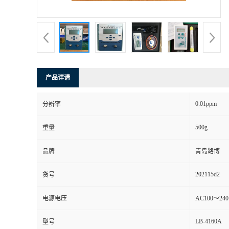
书
荣
誉
产品详请
联
0.01ppm
分辨率
系
500g
重量
方
品牌
青岛路博
式
202115d2
货号
在
电源电压
AC100～240
LB-4160A
型号
线